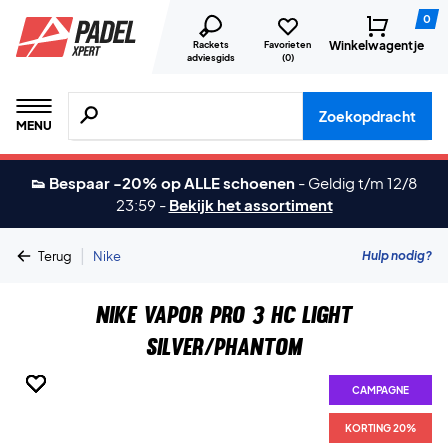
0
Winkelwagentje
Rackets
Favorieten
adviesgids
(
0
)
Zoeken naar producten, merken etc.
Zoekopdracht
MENU
👟 Bespaar -20% op ALLE schoenen
-
Geldig t/m 12/8
23:59
-
Bekijk het assortiment
|
Hulp nodig?
Terug
Nike
Nike Vapor Pro 3 HC Light
Silver/Phantom
CAMPAGNE
CAMPAGNE
CAMPAGNE
CAMPAGNE
CAMPAGNE
CAMPAGNE
CAMPAGNE
CAMPAGNE
KORTING 20%
KORTING 20%
KORTING 20%
KORTING 20%
KORTING 20%
KORTING 20%
KORTING 20%
KORTING 20%