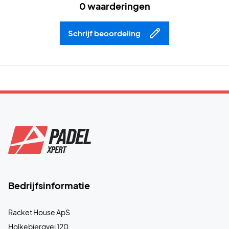
Rubberversterkte neus
verhoogt de slijtvastheid op
0 waarderingen
kwetsbare plekken.
Schrijf beoordeling
Beweeg snel en vol vertrouwen – bestel de Nike Vapor
Pro 3 HC vandaag nog!
Kleur:
Light Silver/Phantom.
Deze schoen is ontworpen voor harde ondergronden, maar
geschikt voor elk type baan.
Bedrijfsinformatie
Racket House ApS
Holkebjergvej 120