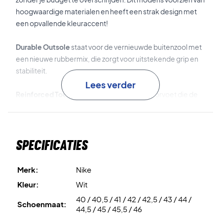
hoogwaardige materialen en heeft een strak design met
een opvallende kleuraccent!
Durable Outsole
staat voor de vernieuwde buitenzool met
een nieuwe rubbermix, die zorgt voor uitstekende grip en
stabiliteit.
Lees verder
Reinforced Toe
is de versteviging van de voorvoet die de
duurzaamheid verhoogt en de schoen beschermt tegen
slijtage.
Specificaties
Engineered Mesh
is het ademende mesh-materiaal voor
optimale ventilatie en een aansluitende, comfortabele
pasvorm.
Merk:
Nike
Kleur:
Wit
Soft Midsole
is de zachte en dempende tussenzool die
40 / 40,5 / 41 / 42 / 42,5 / 43 / 44 /
zorgt voor goede respons en comfort.
Schoenmaat:
44,5 / 45 / 45,5 / 46