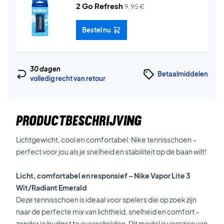
2 Go Refresh
9,95
€
Bestel nu
30 dagen
Betaalmiddelen
volledig recht van retour
PRODUCTBESCHRIJVING
Lichtgewicht, cool en comfortabel: Nike tennisschoen –
perfect voor jou als je snelheid en stabiliteit op de baan wilt!
Licht, comfortabel en responsief – Nike Vapor Lite 3
Wit/Radiant Emerald
Deze tennisschoen is ideaal voor spelers die op zoek zijn
naar de perfecte mix van lichtheid, snelheid en comfort –
zonder je budget te overschrijden. Dit model is voorzien van