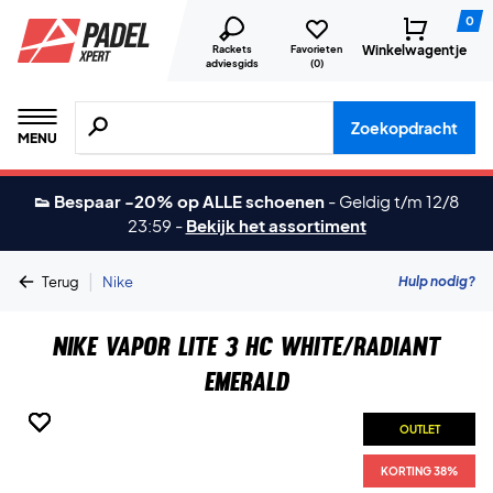
0
Winkelwagentje
Rackets
Favorieten
adviesgids
(
0
)
Zoeken naar producten, merken etc.
Zoekopdracht
MENU
👟 Bespaar -20% op ALLE schoenen
-
Geldig t/m 12/8
23:59
-
Bekijk het assortiment
|
Hulp nodig?
Terug
Nike
Nike Vapor Lite 3 HC White/Radiant
Emerald
OUTLET
OUTLET
OUTLET
OUTLET
OUTLET
OUTLET
KORTING 38%
KORTING 38%
KORTING 38%
KORTING 38%
KORTING 38%
KORTING 38%