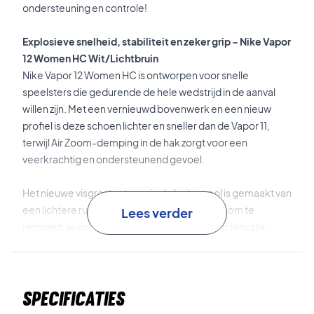
ondersteuning en controle!
Explosieve snelheid, stabiliteit en zeker grip – Nike Vapor
12 Women HC Wit/Lichtbruin
Nike Vapor 12 Women HC is ontworpen voor snelle
speelsters die gedurende de hele wedstrijd in de aanval
willen zijn. Met een vernieuwd bovenwerk en een nieuw
profiel is deze schoen lichter en sneller dan de Vapor 11,
terwijl Air Zoom-demping in de hak zorgt voor een
veerkrachtig en ondersteunend gevoel.
Het nieuwe visgraatpatroon in de buitenzool is gemaakt van
een lichtere rubbersamenstelling. Dit helpt je om te
Lees verder
remmen, je voet te planten en gecontroleerd terug te
bewegen in positie. De stevige middenvoetondersteuning
geeft stabiliteit bij zijwaartse bewegingen en snelle
richtingswisselingen, terwijl het gewicht laag blijft.
Specificaties
Een stevige voetframe omsluit de middenvoet en loopt van