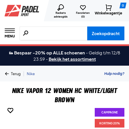
0
Winkelwagentje
Rackets
Favorieten
adviesgids
(
0
)
Zoeken naar producten, merken etc.
Zoekopdracht
MENU
👟 Bespaar -20% op ALLE schoenen
-
Geldig t/m 12/8
23:59
-
Bekijk het assortiment
|
Hulp nodig?
Terug
Nike
Nike Vapor 12 Women HC White/Light
Brown
CAMPAGNE
CAMPAGNE
CAMPAGNE
CAMPAGNE
CAMPAGNE
CAMPAGNE
CAMPAGNE
CAMPAGNE
KORTING 20%
KORTING 20%
KORTING 20%
KORTING 20%
KORTING 20%
KORTING 20%
KORTING 20%
KORTING 20%