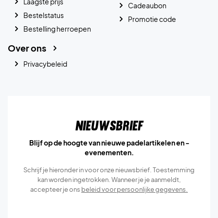
Laagste prijs
Cadeaubon
Bestelstatus
Promotie code
Bestelling herroepen
Over ons
Privacybeleid
Nieuwsbrief
Blijf op de hoogte van nieuwe padelartikelen en -
evenementen.
Schrijf je hieronder in voor onze nieuwsbrief. Toestemming
kan worden ingetrokken. Wanneer je je aanmeldt,
accepteer je ons
beleid voor persoonlijke gegevens.