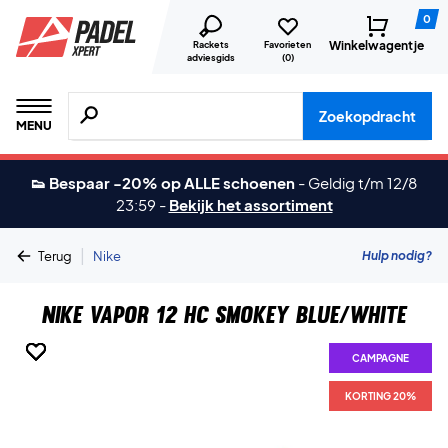
0
Winkelwagentje
Rackets
Favorieten
adviesgids
(
0
)
Zoeken naar producten, merken etc.
Zoekopdracht
MENU
👟 Bespaar -20% op ALLE schoenen
-
Geldig t/m 12/8
23:59
-
Bekijk het assortiment
|
Hulp nodig?
Terug
Nike
Nike Vapor 12 HC Smokey Blue/White
CAMPAGNE
CAMPAGNE
CAMPAGNE
CAMPAGNE
CAMPAGNE
CAMPAGNE
CAMPAGNE
CAMPAGNE
KORTING 20%
KORTING 20%
KORTING 20%
KORTING 20%
KORTING 20%
KORTING 20%
KORTING 20%
KORTING 20%