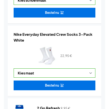
Bestel nu
Nike Everyday Elevated Crew Socks 3-Pack
White
22,95
€
Bestel nu
2 Go Refresh
9,95
€