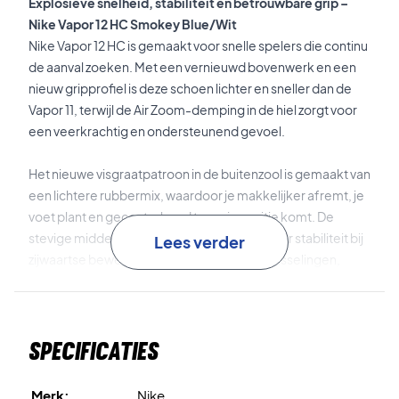
Explosieve snelheid, stabiliteit en betrouwbare grip –
Nike Vapor 12 HC Smokey Blue/Wit
Nike Vapor 12 HC is gemaakt voor snelle spelers die continu
de aanval zoeken. Met een vernieuwd bovenwerk en een
nieuw gripprofiel is deze schoen lichter en sneller dan de
Vapor 11, terwijl de Air Zoom-demping in de hiel zorgt voor
een veerkrachtig en ondersteunend gevoel.
Het nieuwe visgraatpatroon in de buitenzool is gemaakt van
een lichtere rubbermix, waardoor je makkelijker afremt, je
voet plant en gecontroleerd terug in positie komt. De
stevige middenvoetondersteuning zorgt voor stabiliteit bij
Lees verder
zijwaartse bewegingen en snelle richtingswisselingen,
terwijl het gewicht laag blijft.
Een solide voetframe omsluit de middenvoet en loopt van
Specificaties
hiel tot teen, zodat je een zeker gevoel hebt tijdens
agressieve bewegingen, slides en pivoteren. Het lichte
mesh bovenwerk verlaagt het gewicht, maar behoudt de
Merk:
Nike