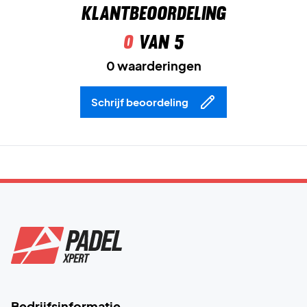
Klantbeoordeling
Val de baan aan met snelheid – bestel de Nike Vapor 12 HC
0
van 5
Smokey Blue/Wit vandaag!
Kleur:
Smokey Blue/Wit/Light Bone/New Slate.
0 waarderingen
Ondergrond:
Allcourt.
Schrijf beoordeling
Bedrijfsinformatie