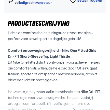
Betaalmiddelen
volledig recht van retour
PRODUCTBESCHRIJVING
Lichte en comfortabele trainingst-shirt voor meisjes –
perfect voor zowel sport als dagelijks gebruik!
Comfort en bewegingsvrijheid – Nike One Fitted Girls
Dri-FIT Short-Sleeve Top Light Thistle
Dit Nike One Fitted shirt is ontworpen voor actieve meisjes
die comfort en stijl willen, de hele dag door. Of je nu gaat
trainen, sporten of ontspannen met vriendinnen, dit shirt
biedt een licht en prettig gevoel.
Het zachte jerseymateriaal in combinatie met
Nike Dri-FIT
-
technologie voert zweet weg van het lichaam, zodat jij
droog en comfortabel blijft – zelfs tijdens intensieve
activiteiten. De aansluitende pasvorm en licht gebogen