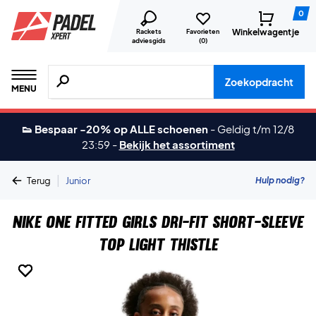
0
Winkelwagentje
Rackets
Favorieten
adviesgids
(
0
)
Zoeken naar producten, merken etc.
Zoekopdracht
MENU
👟 Bespaar -20% op ALLE schoenen
-
Geldig t/m 12/8
23:59
-
Bekijk het assortiment
|
Hulp nodig?
Terug
Junior
Nike One Fitted Girls Dri-FIT Short-Sleeve
Top Light Thistle