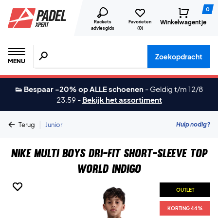
0
Winkelwagentje
Rackets
Favorieten
adviesgids
(
0
)
Zoeken naar producten, merken etc.
Zoekopdracht
MENU
👟 Bespaar -20% op ALLE schoenen
-
Geldig t/m 12/8
23:59
-
Bekijk het assortiment
|
Hulp nodig?
Terug
Junior
Nike Multi Boys Dri-FIT Short-Sleeve Top
World Indigo
OUTLET
OUTLET
OUTLET
KORTING 44%
KORTING 44%
KORTING 44%