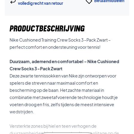
Betaalmiddelen
volledig recht van retour
PRODUCTBESCHRIJVING
Nike Cushioned Training Crew Socks 3-Pack Zwart –
perfect comfort en ondersteuning voor tennis!
Duurzaam, ademend en comfortabel – Nike Cushioned
Crew Socks 3-Pack Zwart
Deze zwarte tennissokken van Nike zijn ontworpen voor
spelers die streven naar maximaal comfort en
bescherming op de baan. Het zachte materiaal in
combinatie met zweetafvoerende technologie houdt je
voeten droog en fris, zelfs tijdens de meest intensieve
wedstrijden.
Versterkte zones bij hiel en teen verhogen de
duurzaamheid en bieden weerstand tegen slijtage op de