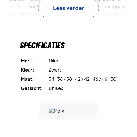
meest gevoelige plekken. Daarnaast zorgt de strategische
Lees verder
demping voor extra ondersteuning en comfort, waardoor
de sokken ideaal zijn voor zware trainingssessies en
toernooien.
Specificaties
Speel met comfort en focus – bestel jouw Nike
Cushioned Crew Socks vandaag nog!
Kleur: Zwart.
Merk:
Nike
Materiaal: 75% katoen, 18% polyester, 6% nylon, 1%
Kleur:
Zwart
elastaan.
Maat:
34-38 / 38-42 / 42-46 / 46-50
Geslacht:
Unisex