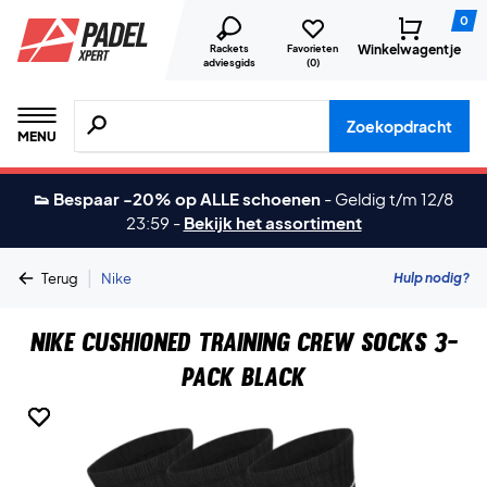
0
Winkelwagentje
Rackets
Favorieten
adviesgids
(
0
)
Zoeken naar producten, merken etc.
Zoekopdracht
MENU
👟 Bespaar -20% op ALLE schoenen
-
Geldig t/m 12/8
23:59
-
Bekijk het assortiment
|
Hulp nodig?
Terug
Nike
Nike Cushioned Training Crew Socks 3-
Pack Black