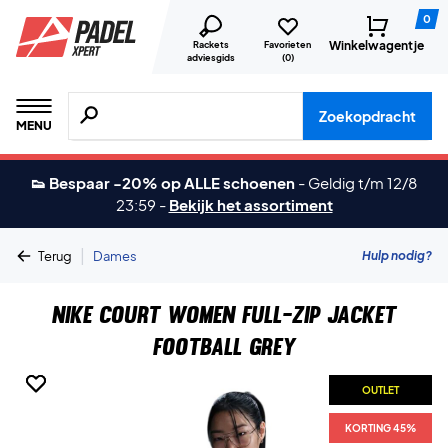
0
Winkelwagentje
Rackets
Favorieten
adviesgids
(
0
)
Zoeken naar producten, merken etc.
Zoekopdracht
MENU
👟 Bespaar -20% op ALLE schoenen
-
Geldig t/m 12/8
23:59
-
Bekijk het assortiment
|
Hulp nodig?
Terug
Dames
Nike Court Women Full-Zip Jacket
Football Grey
OUTLET
OUTLET
KORTING 45%
KORTING 45%