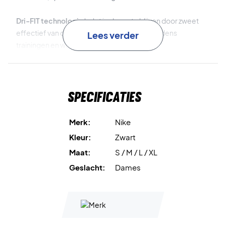
Dri-FIT technologie
helpt je droog te blijven door zweet
effectief van de huid af te voeren, zodat je tijdens
Lees verder
trainingen en wedstrijden comfortabel blijft.
Elastisch en zacht materiaal
geeft een comfortabele
pasvorm die je bewegingen volgt en je warm houdt op
Specificaties
koelere dagen.
Kortere pasvorm
is ontworpen tot in de taille voor een
Merk:
Nike
modern, flatterend silhouet – ideaal voor warming-up én
Kleur:
Zwart
relaxen na het spelen.
Maat:
S / M / L / XL
Deze jas is gemaakt van minimaal 75% gerecyclede
Geslacht:
Dames
polyestervezels, onderdeel van Nike’s inzet voor een
duurzamere toekomst.
Blijf warm met stijl – bestel jouw Nike Court Full-Zip