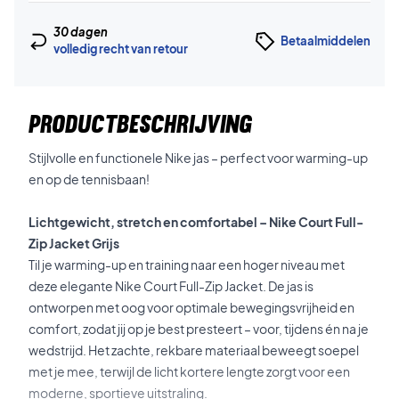
30 dagen
Betaalmiddelen
volledig recht van retour
PRODUCTBESCHRIJVING
Stijlvolle en functionele Nike jas – perfect voor warming-up
en op de tennisbaan!
Lichtgewicht, stretch en comfortabel – Nike Court Full-
Zip Jacket Grijs
Til je warming-up en training naar een hoger niveau met
deze elegante Nike Court Full-Zip Jacket. De jas is
ontworpen met oog voor optimale bewegingsvrijheid en
comfort, zodat jij op je best presteert – voor, tijdens én na je
wedstrijd. Het zachte, rekbare materiaal beweegt soepel
met je mee, terwijl de licht kortere lengte zorgt voor een
moderne, sportieve uitstraling.