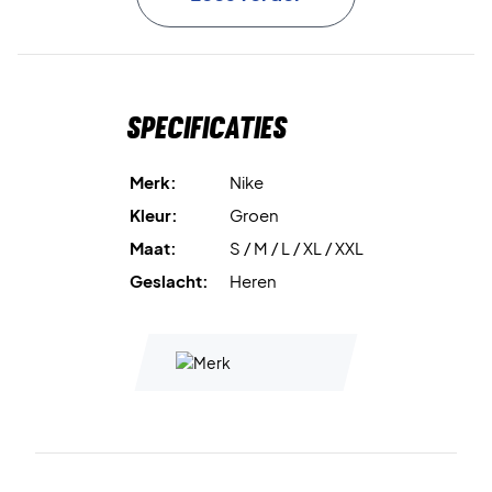
Zachte katoenkwaliteit
biedt hoog comfort.
Klassieke pasvorm
zorgt voor een ontspannen gevoel.
Specificaties
Lichtgewicht materiaal
perfect voor dagelijks gebruik.
Merk:
Nike
Ribkraag
zorgt voor een goede pasvorm.
Kleur:
Groen
Maat:
S / M / L / XL / XXL
Materiaal
: 100% katoen.
Geslacht:
Heren
Een zekere klassieker – bestel Nike Court Heritage T-
shirt vandaag nog!
Kleur:
Barely Green.