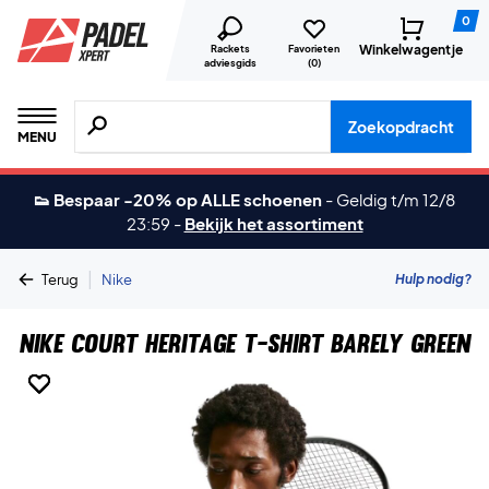
0
Winkelwagentje
Rackets
Favorieten
adviesgids
(
0
)
Zoeken naar producten, merken etc.
Zoekopdracht
MENU
👟 Bespaar -20% op ALLE schoenen
-
Geldig t/m 12/8
23:59
-
Bekijk het assortiment
|
Hulp nodig?
Terug
Nike
Nike Court Heritage T-shirt Barely Green