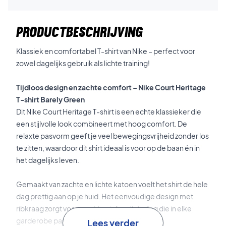
PRODUCTBESCHRIJVING
Klassiek en comfortabel T-shirt van Nike – perfect voor
zowel dagelijks gebruik als lichte training!
Tijdloos design en zachte comfort – Nike Court Heritage
T-shirt Barely Green
Dit Nike Court Heritage T-shirt is een echte klassieker die
een stijlvolle look combineert met hoog comfort. De
relaxte pasvorm geeft je veel bewegingsvrijheid zonder los
te zitten, waardoor dit shirt ideaal is voor op de baan én in
het dagelijks leven.
Gemaakt van zachte en lichte katoen voelt het shirt de hele
dag prettig aan op je huid. Het eenvoudige design met
ribkraag zorgt voor een klassieke uitstraling die in elke
garderobe past.
Lees verder