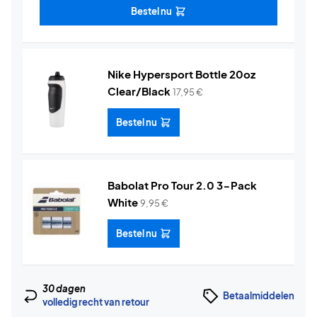
Bestel nu
Nike Hypersport Bottle 20oz
Clear/Black
17,95
€
Bestel nu
Babolat Pro Tour 2.0 3-Pack
White
9,95
€
Bestel nu
30 dagen
Betaalmiddelen
volledig recht van retour