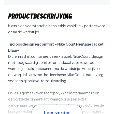
PRODUCTBESCHRIJVING
Klassiek en comfortabel tennisshirt van Nike – perfect voor
en na de wedstrijd!
Tijdloos design en comfort – Nike Court Heritage Jacket
Blauw
Dit tennisshirt combineert een klassiek NikeCourt-design
met hoogwaardig comfort en is ideaal voor zowel de
warming-up als ontspannen na de wedstrijd. Het stijlvolle
ontwerp in blauw met het iconische NikeCourt-patch zorgt
voor een sportieve, retro uitstraling.
De jas is gemaakt van zacht poly-knit materiaal met een
geborstelde binnenkant, waardoor je een extra
aangenaam gevoel op je huid ervaart. De gestructureerde
kraag en volledige rits maken de klassieke look compleet,
Lees verder