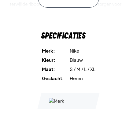
terwijl de ribboorden bij de mouwen en taille zorgen voor
een goede en comfortabele pasvorm.
Zacht poly-knit materiaal
biedt uitstekend comfort.
Specificaties
Geborstelde binnenzijde
garandeert een zachte en
prettige sensatie.
Merk:
Nike
Kleur:
Blauw
Volledige rits
maakt het aan- en uittrekken eenvoudig.
Maat:
S / M / L / XL
Ribboorden
geven een aansluitende en comfortabele fit.
Geslacht:
Heren
Materiaal
: 100% polyester.
Perfect voor warming-up en dagelijks gebruik – bestel
de Nike Court Heritage Jacket vandaag nog!
Kleur:
Work Blue.