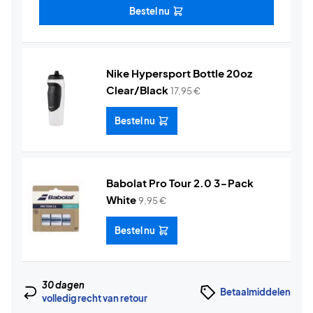
Bestel nu
Nike Hypersport Bottle 20oz
Clear/Black
17,95
€
Bestel nu
Babolat Pro Tour 2.0 3-Pack
White
9,95
€
Bestel nu
30 dagen
Betaalmiddelen
volledig recht van retour