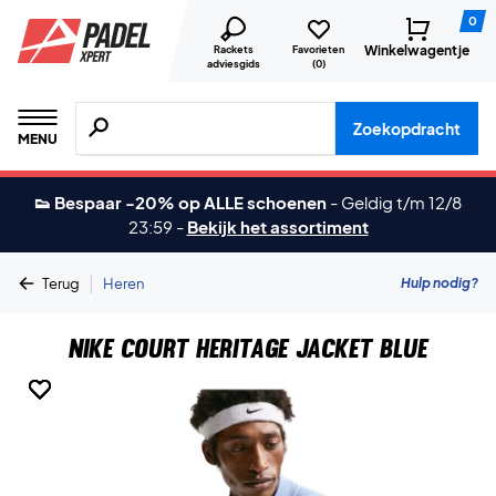
0
Winkelwagentje
Rackets
Favorieten
adviesgids
(
0
)
Zoeken naar producten, merken etc.
Zoekopdracht
MENU
👟 Bespaar -20% op ALLE schoenen
-
Geldig t/m 12/8
23:59
-
Bekijk het assortiment
|
Hulp nodig?
Terug
Heren
Nike Court Heritage Jacket Blue