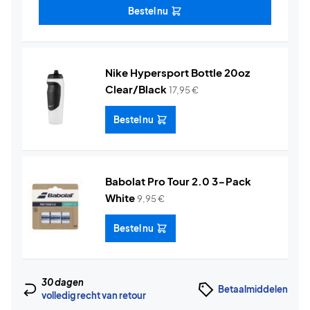
Bestel nu
Nike Hypersport Bottle 20oz
Clear/Black
17,95
€
Bestel nu
Babolat Pro Tour 2.0 3-Pack
White
9,95
€
Bestel nu
30 dagen
Betaalmiddelen
volledig recht van retour