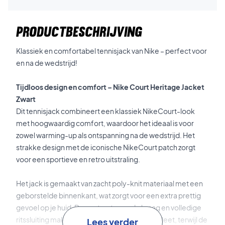
PRODUCTBESCHRIJVING
Klassiek en comfortabel tennisjack van Nike – perfect voor
en na de wedstrijd!
Tijdloos design en comfort – Nike Court Heritage Jacket
Zwart
Dit tennisjack combineert een klassiek NikeCourt-look
met hoogwaardig comfort, waardoor het ideaal is voor
zowel warming-up als ontspanning na de wedstrijd. Het
strakke design met de iconische NikeCourt patch zorgt
voor een sportieve en retro uitstraling.
Het jack is gemaakt van zacht poly-knit materiaal met een
geborstelde binnenkant, wat zorgt voor een extra prettig
gevoel op je huid. De gestructureerde kraag en volledige
ritssluiting maken het klassieke design compleet, terwijl de
Lees verder