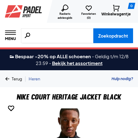
0
Winkelwagentje
Rackets
Favorieten
adviesgids
(
0
)
Zoeken naar producten, merken etc.
Zoekopdracht
MENU
👟 Bespaar -20% op ALLE schoenen
-
Geldig t/m 12/8
23:59
-
Bekijk het assortiment
|
Hulp nodig?
Terug
Heren
Nike Court Heritage Jacket Black