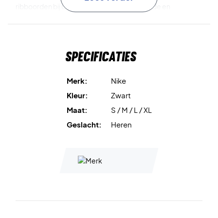
ribboorden bij de mouwen en taille een goede en
comfortabele pasvorm garanderen.
Zacht poly-knit materiaal
biedt uitstekend comfort.
Specificaties
Geborstelde binnenzijde
zorgt voor een zachte en
aangename feel.
Merk:
Nike
Kleur:
Zwart
Volledige ritssluiting
maakt het jack makkelijk aan en uit te
Maat:
S / M / L / XL
trekken.
Geslacht:
Heren
Ribboorden
geven een aansluitende en comfortabele
pasvorm.
Materiaal
: 100% polyester.
Perfect voor warming-up en dagelijks gebruik – bestel
jouw Nike Court Heritage Jacket vandaag nog!
Kleur:
Zwart.