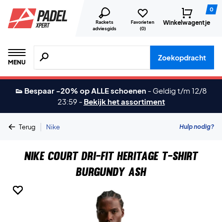
0
Winkelwagentje
Rackets
Favorieten
adviesgids
(
0
)
Zoeken naar producten, merken etc.
Zoekopdracht
MENU
👟 Bespaar -20% op ALLE schoenen
-
Geldig t/m 12/8
23:59
-
Bekijk het assortiment
|
Hulp nodig?
Terug
Nike
Nike Court Dri-FIT Heritage T-shirt
Burgundy Ash