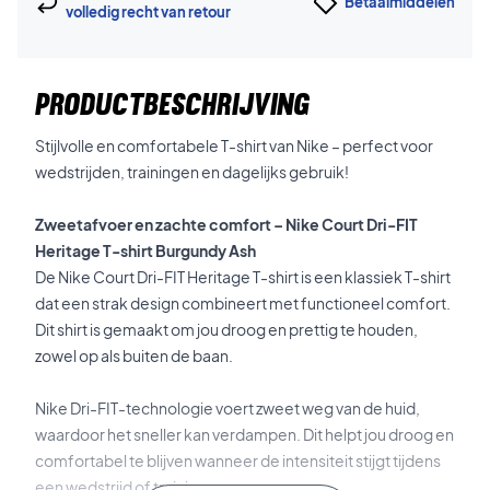
Betaalmiddelen
volledig recht van retour
PRODUCTBESCHRIJVING
Stijlvolle en comfortabele T-shirt van Nike – perfect voor
wedstrijden, trainingen en dagelijks gebruik!
Zweetafvoer en zachte comfort – Nike Court Dri-FIT
Heritage T-shirt Burgundy Ash
De Nike Court Dri-FIT Heritage T-shirt is een klassiek T-shirt
dat een strak design combineert met functioneel comfort.
Dit shirt is gemaakt om jou droog en prettig te houden,
zowel op als buiten de baan.
Nike Dri-FIT-technologie voert zweet weg van de huid,
waardoor het sneller kan verdampen. Dit helpt jou droog en
comfortabel te blijven wanneer de intensiteit stijgt tijdens
een wedstrijd of training.