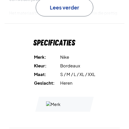
Lees verder
Het materiaal bestaat uit een zachte katoenmix die prettig
aanvoelt op de huid. De geribde kraag zorgt voor een
klassieke pasvorm en maakt de eenvoudige Heritage-look
compleet.
Specificaties
Nike Dri-FIT
voert zweet af van de huid en helpt je droog en
comfortabel te blijven.
Merk:
Nike
Kleur:
Bordeaux
Zachte katoenmix
geeft een comfortabel gevoel op en
Maat:
S / M / L / XL / XXL
buiten de baan.
Geslacht:
Heren
Geribde kraag
zorgt voor een klassieke en comfortabele
fit.
Speel met stijl en comfort – bestel de Nike Court Dri-FIT
Heritage T-shirt Burgundy Ash nu!
Kleur:
Burgundy Ash.