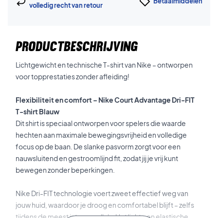
Betaalmiddelen
volledig recht van retour
PRODUCTBESCHRIJVING
Lichtgewicht en technische T-shirt van Nike – ontworpen
voor topprestaties zonder afleiding!
Flexibiliteit en comfort – Nike Court Advantage Dri-FIT
T-shirt Blauw
Dit shirt is speciaal ontworpen voor spelers die waarde
hechten aan maximale bewegingsvrijheid en volledige
focus op de baan. De slanke pasvorm zorgt voor een
nauwsluitend en gestroomlijnd fit, zodat jij je vrij kunt
bewegen zonder beperkingen.
Nike Dri-FIT technologie voert zweet effectief weg van
jouw huid, waardoor je droog en comfortabel blijft – zelfs
tijdens de meest intense rally's. Het lichte en elastische