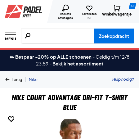
0
Winkelwagentje
Rackets
Favorieten
adviesgids
(
0
)
Zoeken naar producten, merken etc.
Zoekopdracht
MENU
👟 Bespaar -20% op ALLE schoenen
-
Geldig t/m 12/8
23:59
-
Bekijk het assortiment
|
Hulp nodig?
Terug
Nike
Nike Court Advantage Dri-FIT T-shirt
Blue