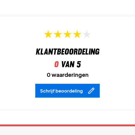
Focus op jouw spel – bestel de Nike Court Advantage Dri-
FIT T-shirt vandaag nog!
Kleur:
Blauw.
Klantbeoordeling
0
van 5
0 waarderingen
Schrijf beoordeling