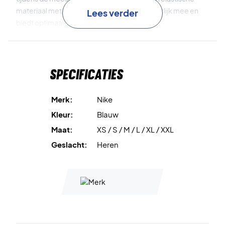
materiaal met 4-way stretch beweegt natuurlijk mee en
Lees verder
biedt optimaal comfort.
De vernieuwde schoudernaden ondersteunen een meer
natuurlijke beweging tijdens je slagen, terwijl de verlengde
Specificaties
achterzoom extra dekking geeft tijdens het spel.
Dri-FIT technologie
houdt je droog en comfortabel.
Merk:
Nike
Kleur:
Blauw
4-way stretch
biedt maximale bewegingsvrijheid.
Maat:
XS / S / M / L / XL / XXL
Slanke pasvorm
garandeert een gestroomlijnd fit.
Geslacht:
Heren
Geoptimaliseerde schoudernaden
verbeteren de
bewegelijkheid.
Materiaal
: 88% polyester / 12% elastaan.