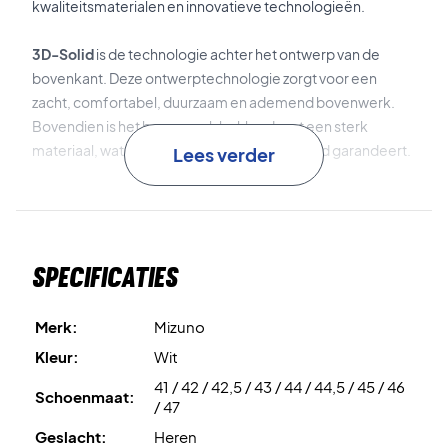
kwaliteitsmaterialen en innovatieve technologieën.
3D-Solid
is de technologie achter het ontwerp van de
bovenkant. Deze ontwerptechnologie zorgt voor een
zacht, comfortabel, duurzaam en ademend bovenwerk.
Bovendien is het bovenwerk bekleed met een sterk
materiaal, wat een uitstekende duurzaamheid garandeert.
Lees verder
Mizuno Enerzy
is het materiaal dat gebruikt wordt voor de
tussenzool. Dit materiaal is duurzaam, zacht,
schokabsorberend en heeft een voortreffelijk "rebound"-
Specificaties
effect. Bovendien is er
Mizuno Wave
technologie verwerkt
in de tussenzool. Deze technologie verbetert de stabiliteit
en schokabsorptie van de tussenzool aanzienlijk.
Merk:
Mizuno
Kleur:
Wit
Tot slot is de buitenzool gemaakt van het innovatieve
X10
-
41 / 42 / 42,5 / 43 / 44 / 44,5 / 45 / 46
materiaal, een carbon-rubbermix. Dit zorgt voor een
Schoenmaat:
/ 47
duurzame en uiterst slipvaste buitenzool.
Geslacht:
Heren