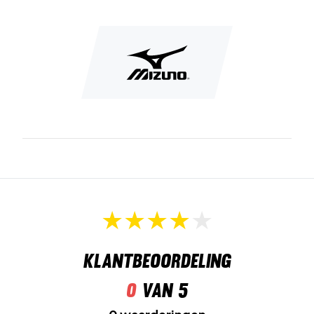
Voel het comfort en de stabiliteit - koop vandaag nog
een paar!
Kleur: Wit, blauw en lichtgroen met kleurrijke details.
Klantbeoordeling
0
van 5