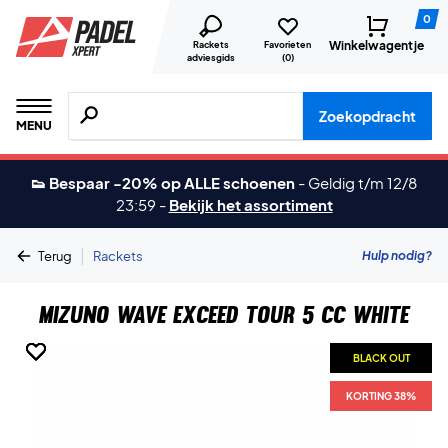
0
Winkelwagentje
Rackets
Favorieten
adviesgids
(
0
)
Zoeken naar producten, merken etc.
Zoekopdracht
MENU
👟 Bespaar -20% op ALLE schoenen
-
Geldig t/m 12/8
23:59
-
Bekijk het assortiment
|
Hulp nodig?
Terug
Rackets
Mizuno Wave Exceed Tour 5 CC White
BLACK OUT
BLACK OUT
BLACK OUT
BLACK OUT
BLACK OUT
KORTING 38%
KORTING 38%
KORTING 38%
KORTING 38%
KORTING 38%