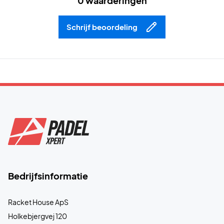
0 waarderingen
Schrijf beoordeling
Bedrijfsinformatie
Racket House ApS
Holkebjergvej 120