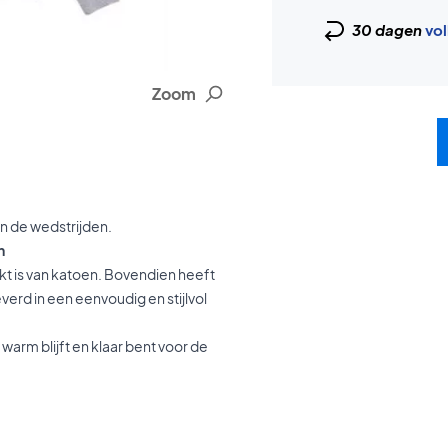
30 dagen
vol
Zoom
n de wedstrijden.
n
kt is van katoen. Bovendien heeft
erd in een eenvoudig en stijlvol
warm blijft en klaar bent voor de