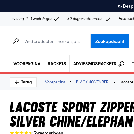
👟 Besp
Levering: 2-4 werkdagen
30 dagen retourrecht
Beste se
Zoeken naar producten, merken etc.
Zoekopdracht
VOORPAGINA
RACKETS
ADVIESGIDS RACKETS
Terug
Voorpagina
BLACK NOVEMBER
Lacoste 
Lacoste Sport Zippe
Silver Chine/Elepha
5 waarderingen