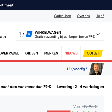
ortiment
Cadeaubon
Over ons
Hulp?
WINKELWAGEN
0
Gratis verzending bij aankopen boven 79 €
 (
0
)
OVER PADEL
GIDSEN
MERKEN
NIEUWS
OUTLET
Hulp nodig?
j aankoop van meer dan 79 €
Levering: 2-4 werkdagen
Van:
119,95 €