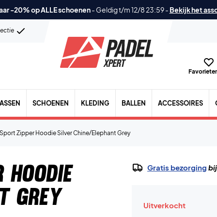
aar -20% op ALLE schoenen
-
Geldig t/m 12/8 23:59
-
Bekijk het ass
lectie
Favorieten
TASSEN
SCHOENEN
KLEDING
BALLEN
ACCESSOIRES
Sport Zipper Hoodie Silver Chine/Elephant Grey
r Hoodie
Gratis bezorging
bi
nt Grey
Uitverkocht