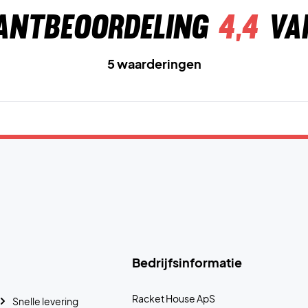
antbeoordeling
4,4
va
5 waarderingen
Bedrijfsinformatie
Racket House ApS
Snelle levering