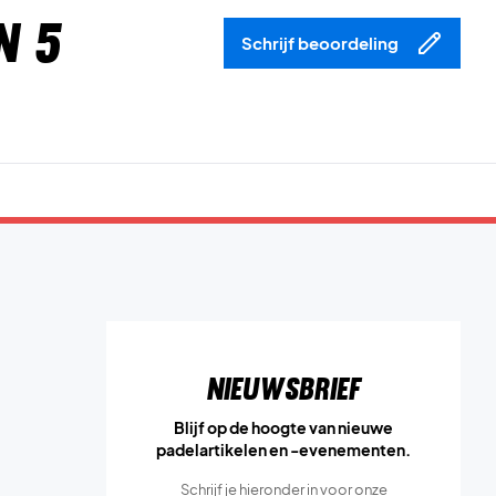
n 5
Schrijf beoordeling
Nieuwsbrief
Blijf op de hoogte van nieuwe
padelartikelen en -evenementen.
Schrijf je hieronder in voor onze