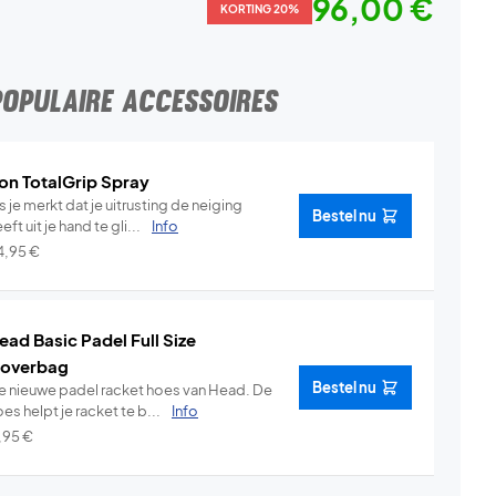
96,00 €
KORTING 20%
POPULAIRE ACCESSOIRES
on TotalGrip Spray
s je merkt dat je uitrusting de neiging
Bestel nu
eft uit je hand te gli...
Info
4,95
€
ead Basic Padel Full Size
overbag
Bestel nu
e nieuwe padel racket hoes van Head. De
es helpt je racket te b...
Info
1,95
€