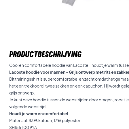
PRODUCTBESCHRIJVING
Cool en comfortabele hoodie van Lacoste - houdt je warm tusse
Lacoste hoodie voor mannen - Grijs ontwerp met rits en zakke
Dit trainingsshirt is supercomfortabel en zacht omdat het gemaa
het een trekkoord, twee zakken en een capuchon. Hij wordt gelev
grijs ontwerp.
Je kunt deze hoodie tussen de wedstrijden door dragen, zodat je 
volgende wedstrijd.
Houdt je warm en comfortabel
Materiaal: 83% katoen, 17% polyester
SH1551 00 9YA