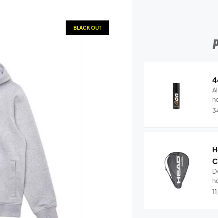
BLACK OUT
4
Al
he
3
H
C
D
ho
1