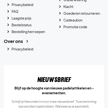
Privacybeleid
Klacht
FAQ
Goederen retourneren
Laagste prijs
Cadeaubon
Bestelstatus
Promotie code
Bestelling herroepen
Over ons
Privacybeleid
Nieuwsbrief
Blijf op de hoogte van nieuwe padelartikelen en -
evenementen.
Schrijf je hieronder in voor onze nieuwsbrief. Toestemming
kan worden ingetrokken. Wanneer je je aanmeldt,