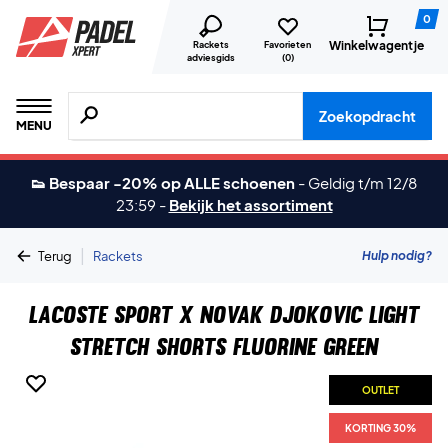
0
Winkelwagentje
Rackets
Favorieten
adviesgids
(
0
)
Zoeken naar producten, merken etc.
Zoekopdracht
MENU
👟 Bespaar -20% op ALLE schoenen
-
Geldig t/m 12/8
23:59
-
Bekijk het assortiment
|
Hulp nodig?
Terug
Rackets
Lacoste Sport x Novak Djokovic Light
Stretch Shorts Fluorine Green
OUTLET
KORTING 30%