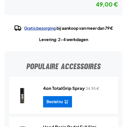
49,00 €
Gratis bezorging
bij aankoop van meer dan 79 €
Levering: 2-4 werkdagen
POPULAIRE ACCESSOIRES
4on TotalGrip Spray
34,95
€
Bestel nu
Head Basic Padel Full Size