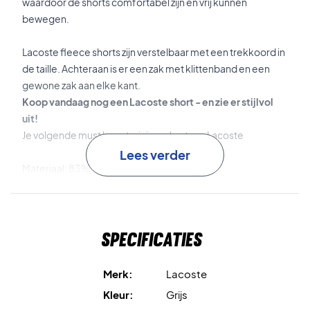
waardoor de shorts comfortabel zijn en vrij kunnen
bewegen.
Lacoste fleece shorts zijn verstelbaar met een trekkoord in
de taille. Achteraan is er een zak met klittenband en een
gewone zak aan elke kant.
Koop vandaag nog een Lacoste short - en zie er stijlvol
uit!
Je volgende must have trainingsshort van Lacoste
Lees verder
Materiaal: 83% katoen en 17% polyester.
Kleur: Grijs met het klassieke krokodillenlogo op de dij.
GH2136 00 CCA
Specificaties
Merk:
Lacoste
Kleur:
Grijs