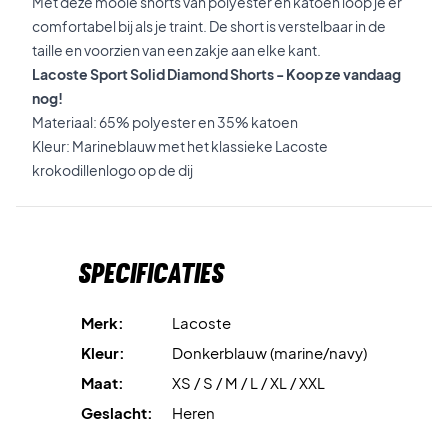
Met deze mooie shorts van polyester en katoen loop je er
comfortabel bij als je traint. De short is verstelbaar in de
taille en voorzien van een zakje aan elke kant.
Lacoste Sport Solid Diamond Shorts - Koop ze vandaag
nog!
Materiaal: 65% polyester en 35% katoen
Kleur: Marineblauw met het klassieke Lacoste
krokodillenlogo op de dij
Specificaties
Merk:
Lacoste
Kleur:
Donkerblauw (marine/navy)
Maat:
XS / S / M / L / XL / XXL
Geslacht:
Heren