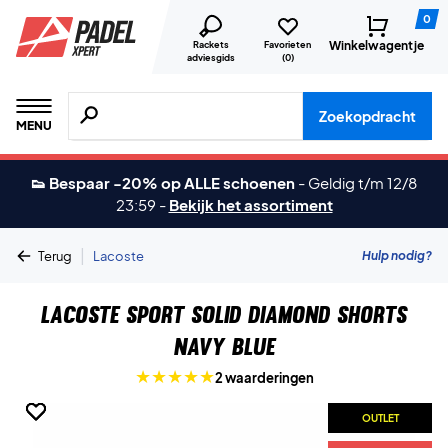
0
Winkelwagentje
Rackets
Favorieten
adviesgids
(
0
)
Zoeken naar producten, merken etc.
Zoekopdracht
MENU
👟 Bespaar -20% op ALLE schoenen
-
Geldig t/m 12/8
23:59
-
Bekijk het assortiment
|
Hulp nodig?
Terug
Lacoste
Lacoste Sport Solid Diamond Shorts
Navy Blue
2 waarderingen
OUTLET
OUTLET
OUTLET
OUTLET