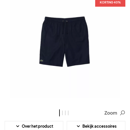
KORTING 40%
KORTING 40%
KORTING 40%
KORTING 40%
Zoom
Over het product
Bekijk accessoires