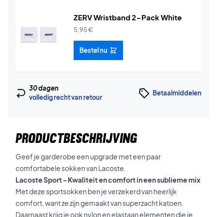
ZERV Wristband 2-Pack White
5,95
€
Bestel nu
30 dagen
Betaalmiddelen
volledig recht van retour
PRODUCTBESCHRIJVING
Geef je garderobe een upgrade met een paar
comfortabele sokken van Lacoste.
Lacoste Sport - Kwaliteit en comfort in een sublieme mix
Met deze sportsokken ben je verzekerd van heerlijk
comfort, want ze zijn gemaakt van superzacht katoen.
Daarnaast krijg je ook nylon en elastaan elementen die je