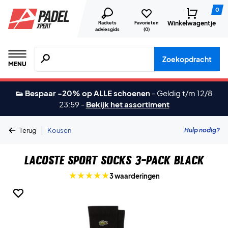
0
Winkelwagentje
Rackets
Favorieten
adviesgids
(
0
)
Zoeken naar producten, merken etc.
Zoekopdracht
MENU
👟 Bespaar -20% op ALLE schoenen
-
Geldig t/m 12/8
23:59
-
Bekijk het assortiment
|
Hulp nodig?
Terug
Kousen
Lacoste Sport Socks 3-Pack Black
3 waarderingen