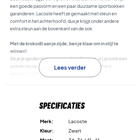
een goede pasvorm en een paar duurzame sportsokken
garanderen. Lacoste heeft ze gemaakt met steun en
comfort in het achterhoofd, dus je krijgt onder andere
extra steun aan de bovenkant van de sok.
Met de krokodil aan je zijde, ben je klaar om in stijl te
winnen!
Als je je garderobe een upgrade wilt geven, is Lacoste een
goede keuze. Het iconische merk geeft je immers
Lees verder
kwaliteit, comfort en een coole look.
Materiaal: 87% katoen, 12% nylon, 1% elastaan.
Kleur: Zwart
Specificaties
Lacoste nr: RA2099
Merk:
Lacoste
Kleur:
Zwart
Maat:
34-36 / 41-46