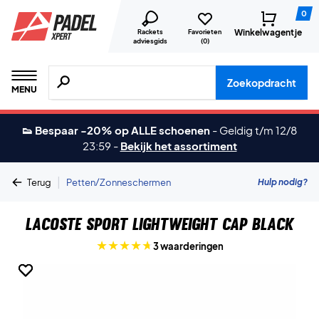
0
Winkelwagentje
Rackets
Favorieten
adviesgids
(
0
)
Zoeken naar producten, merken etc.
Zoekopdracht
MENU
👟 Bespaar -20% op ALLE schoenen
-
Geldig t/m 12/8
23:59
-
Bekijk het assortiment
|
Hulp nodig?
Terug
Petten/Zonneschermen
Lacoste Sport Lightweight Cap Black
3 waarderingen