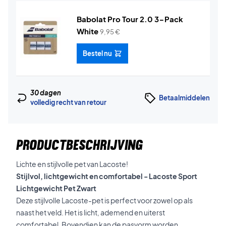
Babolat Pro Tour 2.0 3-Pack
White
9,95
€
Bestel nu
30 dagen
Betaalmiddelen
volledig recht van retour
PRODUCTBESCHRIJVING
Lichte en stijlvolle pet van Lacoste!
Stijlvol, lichtgewicht en comfortabel - Lacoste Sport
Lichtgewicht Pet Zwart
Deze stijlvolle Lacoste-pet is perfect voor zowel op als
naast het veld. Het is licht, ademend en uiterst
comfortabel. Bovendien kan de pasvorm worden