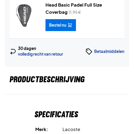
Head Basic Padel Full Size
Coverbag
11,95
€
Bestel nu
30 dagen
Betaalmiddelen
volledig recht van retour
PRODUCTBESCHRIJVING
Specificaties
Merk:
Lacoste