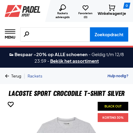
0
Winkelwagentje
Rackets
Favorieten
adviesgids
(
0
)
Zoeken naar producten, merken etc.
Zoekopdracht
MENU
👟 Bespaar -20% op ALLE schoenen
-
Geldig t/m 12/8
23:59
-
Bekijk het assortiment
|
Hulp nodig?
Terug
Rackets
Lacoste Sport Crocodile T-shirt Silver
BLACK OUT
BLACK OUT
BLACK OUT
BLACK OUT
KORTING 30%
KORTING 30%
KORTING 30%
KORTING 30%