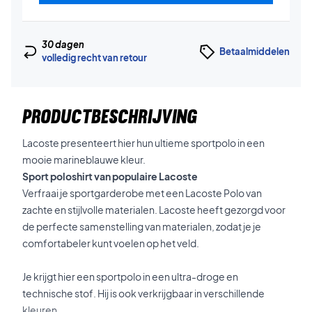
30 dagen
Betaalmiddelen
volledig recht van retour
PRODUCTBESCHRIJVING
Lacoste presenteert hier hun ultieme sportpolo in een
mooie marineblauwe kleur.
Sport poloshirt van populaire Lacoste
Verfraai je sportgarderobe met een Lacoste Polo van
zachte en stijlvolle materialen. Lacoste heeft gezorgd voor
de perfecte samenstelling van materialen, zodat je je
comfortabeler kunt voelen op het veld.
Je krijgt hier een sportpolo in een ultra-droge en
technische stof. Hij is ook verkrijgbaar in verschillende
kleuren,.