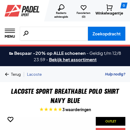
0
Winkelwagentje
Rackets
Favorieten
adviesgids
(
0
)
Zoeken naar producten, merken etc.
Zoekopdracht
MENU
👟 Bespaar -20% op ALLE schoenen
-
Geldig t/m 12/8
23:59
-
Bekijk het assortiment
|
Hulp nodig?
Terug
Lacoste
Lacoste Sport Breathable Polo Shirt
Navy Blue
3 waarderingen
OUTLET
OUTLET
OUTLET
OUTLET