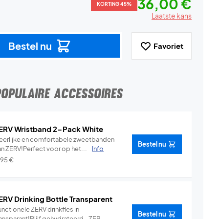
36,00 €
KORTING 45%
Laatste kans
Bestel nu
Favoriet
POPULAIRE ACCESSOIRES
ERV Wristband 2-Pack White
eerlijke en comfortabele zweetbanden
Bestel nu
an ZERV!Perfect voor op het...
Info
,95
€
ERV Drinking Bottle Transparent
nctionele ZERV drinkfles in
Bestel nu
ansparant!Blijf gehydrateerd - ZER...