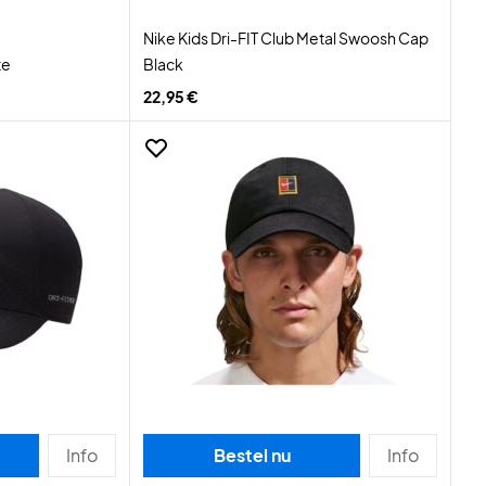
Nike Kids Dri-FIT Club Metal Swoosh Cap
te
Black
22,95 €
Info
Bestel nu
Info