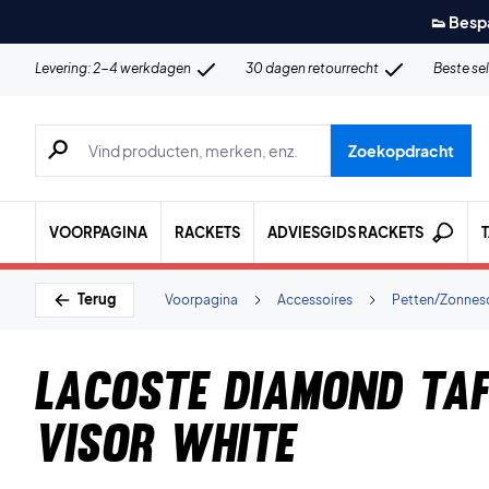
👟 Besp
Levering: 2-4 werkdagen
30 dagen retourrecht
Beste se
Zoeken naar producten, merken etc.
Zoekopdracht
VOORPAGINA
RACKETS
ADVIESGIDS RACKETS
Terug
Voorpagina
Accessoires
Petten/Zonnes
Lacoste Diamond Taf
Visor White