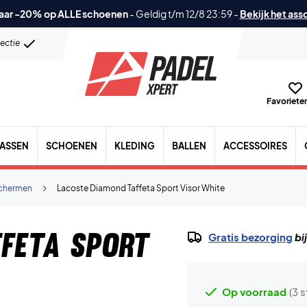
aar -20% op ALLE schoenen
-
Geldig t/m 12/8 23:59
-
Bekijk het ass
lectie
Favorieten
TASSEN
SCHOENEN
KLEDING
BALLEN
ACCESSOIRES
chermen
Lacoste Diamond Taffeta Sport Visor White
feta Sport
Gratis bezorging
bi
Op voorraad
(3 