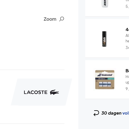
5
Zoom
4
Al
he
3
B
He
u
9
30 dagen
vol