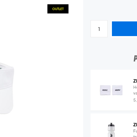
OUTLET
Z
H
v
5
Z
Fu
tr