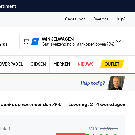
ortiment
Cadeaubon
Over ons
Hulp?
WINKELWAGEN
0
Gratis verzending bij aankopen boven 79 €
 (
0
)
OVER PADEL
GIDSEN
MERKEN
NIEUWS
OUTLET
Hulp nodig?
j aankoop van meer dan 79 €
Levering: 2-4 werkdagen
Van:
64,95 €
stuks)