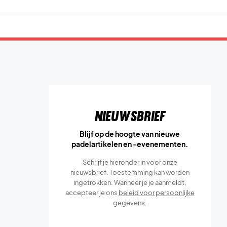
Nieuwsbrief
Blijf op de hoogte van nieuwe
padelartikelen en -evenementen.
Schrijf je hieronder in voor onze
nieuwsbrief. Toestemming kan worden
ingetrokken. Wanneer je je aanmeldt,
accepteer je ons
beleid voor persoonlijke
gegevens.