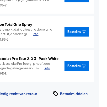
Info
,95
€
on TotalGrip Spray
s je merkt dat je uitrusting de neiging
Bestel nu
eft uit je hand te gli...
Info
4,95
€
abolat Pro Tour 2.0 3-Pack White
t klassieke Pro Tour grip heeft een
Bestel nu
pgrade gekregen naar 2.0 - ...
Info
,95
€
ledig recht van retour
Betaalmiddelen