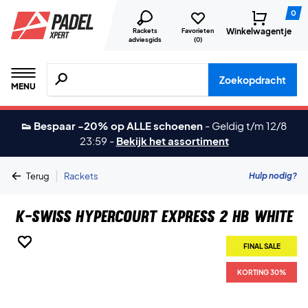
0
Winkelwagentje
Rackets
Favorieten
adviesgids
(
0
)
Zoeken naar producten, merken etc.
Zoekopdracht
MENU
👟 Bespaar -20% op ALLE schoenen
-
Geldig t/m 12/8
23:59
-
Bekijk het assortiment
|
Hulp nodig?
Terug
Rackets
K-Swiss Hypercourt Express 2 HB White
FINAL SALE
FINAL SALE
FINAL SALE
FINAL SALE
FINAL SALE
FINAL SALE
FINAL SALE
KORTING 30%
KORTING 30%
KORTING 30%
KORTING 30%
KORTING 30%
KORTING 30%
KORTING 30%