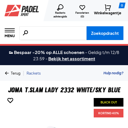
0
Winkelwagentje
Rackets
Favorieten
adviesgids
(
0
)
Zoeken naar producten, merken etc.
Zoekopdracht
MENU
👟 Bespaar -20% op ALLE schoenen
-
Geldig t/m 12/8
23:59
-
Bekijk het assortiment
|
Hulp nodig?
Terug
Rackets
Joma T.Slam Lady 2332 White/Sky Blue
BLACK OUT
BLACK OUT
BLACK OUT
BLACK OUT
BLACK OUT
KORTING 40%
KORTING 40%
KORTING 40%
KORTING 40%
KORTING 40%