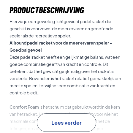
PRODUCTBESCHRIJVING
Hier zie je een geweldig lichtgewicht padel racket die
geschikt is voor zowel de meer ervaren en geoefende
speler als de recreatieve speler.
Allround padel racket voor de meer ervaren speler -
Goed balgevoel
Deze padel racket heeft een gelijkmatige balans, wat een
goede combinatie geeft van kracht en controle. Dit
betekent dat het gewicht gelijkmatig over het racket is
verdeeld. Bovendien is het racket relatief gemakkelijk om
mee te spelen, terwijl het een combinatie van kracht en
controle biedt..
Comfort Foam
is het schuim dat gebruikt wordt in de kern
van het racket. Het is een uitstekend schuim voor wie het
maximale comfort wil. Bovendien absorbeert het de
Lees verder
trillingen, en verhoogt het de kracht van je slagen.