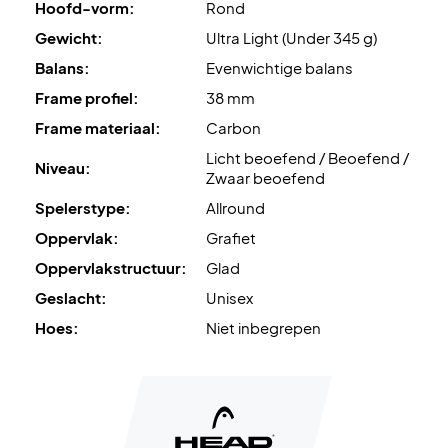
Hoofd-vorm:
Rond
Gewicht:
Ultra Light (Under 345 g)
Wordt geleverd zonder hoes!
Balans:
Evenwichtige balans
Frame profiel:
38 mm
Frame materiaal:
Carbon
Licht beoefend / Beoefend /
Niveau:
Zwaar beoefend
Spelerstype:
Allround
Oppervlak:
Grafiet
Oppervlakstructuur:
Glad
Geslacht:
Unisex
Hoes:
Niet inbegrepen