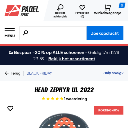
0
Winkelwagentje
Rackets
Favorieten
adviesgids
(
0
)
Zoeken naar producten, merken etc.
Zoekopdracht
MENU
👟 Bespaar -20% op ALLE schoenen
-
Geldig t/m 12/8
23:59
-
Bekijk het assortiment
|
Hulp nodig?
Terug
BLACK FRIDAY
Head Zephyr UL 2022
1 waardering
KORTING 40%
KORTING 40%
KORTING 40%
KORTING 40%