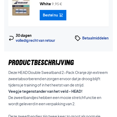
White
9,95
€
Bestel nu
30 dagen
Betaalmiddelen
volledig recht van retour
PRODUCTBESCHRIJVING
Deze HEAD Double Sweatband 2-Pack Oranje zijn extreem
zweetabsorberend en zorgen ervoor dat je droog blijft
tijdens je training of in het heetst van de strijd.
Veeg je tegenstander van het veld - HEAD!
De zweetbandjes hebben een mooie stretchfunctie en
wordt geleverd in een verpakking van 2.
Deze zweetbandjes zijn twee keer zo groot als normale