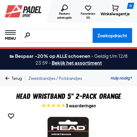
0
Winkelwagentje
Rackets
Favorieten
adviesgids
(
0
)
Zoeken naar producten, merken etc.
Zoekopdracht
MENU
👟 Bespaar -20% op ALLE schoenen
-
Geldig t/m 12/8
23:59
-
Bekijk het assortiment
|
Hulp nodig?
Terug
Zweetbandjes / Polsbandjes
Head Wristband 5" 2-Pack Orange
3 waarderingen