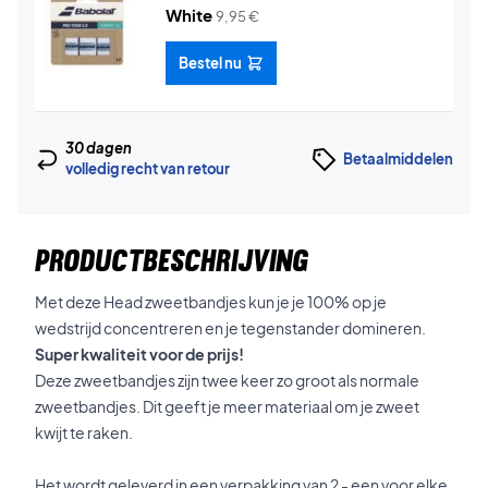
White
9,95
€
Bestel nu
30 dagen
Betaalmiddelen
volledig recht van retour
PRODUCTBESCHRIJVING
Met deze Head zweetbandjes kun je je 100% op je
wedstrijd concentreren en je tegenstander domineren.
Super kwaliteit voor de prijs!
Deze zweetbandjes zijn twee keer zo groot als normale
zweetbandjes. Dit geeft je meer materiaal om je zweet
kwijt te raken.
Het wordt geleverd in een verpakking van 2 - een voor elke