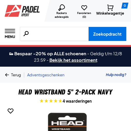
0
Winkelwagentje
Rackets
Favorieten
adviesgids
(
0
)
Zoeken naar producten, merken etc.
Zoekopdracht
MENU
👟 Bespaar -20% op ALLE schoenen
-
Geldig t/m 12/8
23:59
-
Bekijk het assortiment
|
Hulp nodig?
Terug
Adventsgeschenken
Head Wristband 5" 2-Pack Navy
4 waarderingen