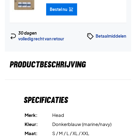
Bestel nu
30 dagen
Betaalmiddelen
volledig recht van retour
PRODUCTBESCHRIJVING
Specificaties
Merk:
Head
Kleur:
Donkerblauw (marine/navy)
Maat:
S / M / L / XL / XXL