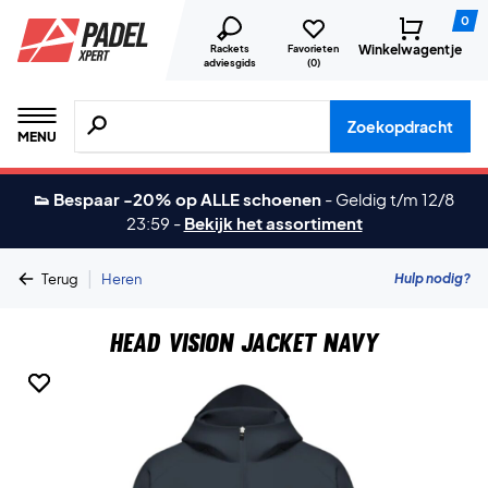
0
Winkelwagentje
Rackets
Favorieten
adviesgids
(
0
)
Zoeken naar producten, merken etc.
Zoekopdracht
MENU
👟 Bespaar -20% op ALLE schoenen
-
Geldig t/m 12/8
23:59
-
Bekijk het assortiment
|
Hulp nodig?
Terug
Heren
Head Vision Jacket Navy