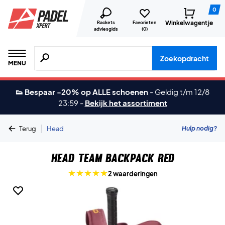
0
Winkelwagentje
Rackets
Favorieten
adviesgids
(
0
)
Zoeken naar producten, merken etc.
Zoekopdracht
MENU
👟 Bespaar -20% op ALLE schoenen
-
Geldig t/m 12/8
23:59
-
Bekijk het assortiment
|
Hulp nodig?
Terug
Head
Head Team Backpack Red
2 waarderingen