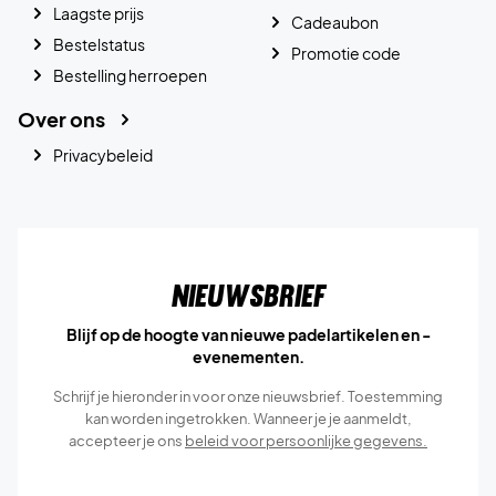
Laagste prijs
Cadeaubon
Bestelstatus
Promotie code
Bestelling herroepen
Over ons
Privacybeleid
Nieuwsbrief
Blijf op de hoogte van nieuwe padelartikelen en -
evenementen.
Schrijf je hieronder in voor onze nieuwsbrief. Toestemming
kan worden ingetrokken. Wanneer je je aanmeldt,
accepteer je ons
beleid voor persoonlijke gegevens.