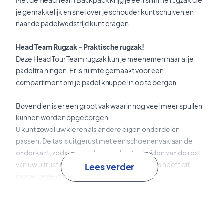
Met de Head Team Backpack krijg je een slimme rugzak die
je gemakkelijk en snel over je schouder kunt schuiven en
naar de padelwedstrijd kunt dragen.
Head Team Rugzak - Praktische rugzak!
Deze Head Tour Team rugzak kun je meenemen naar al je
padeltrainingen. Er is ruimte gemaakt voor een
compartiment om je padel knuppel in op te bergen.
Bovendien is er een groot vak waarin nog veel meer spullen
kunnen worden opgeborgen.
U kunt zowel uw kleren als andere eigen onderdelen
passen. De tas is uitgerust met een schoenenvak aan de
onderkant, zodat u uw schoenen kunt scheiden van de rest
van uw uitrusting. Aan de buitenkant van de tas heeft dit
Lees verder
model twee vakken voor waterflessen.
Rugzak voor uw sportuitrusting - Scherpe Prijs!
Er zijn verstelbare en gewatteerde riemen, samen met
schuimversteviging op de rug, zodat de padelrugzak