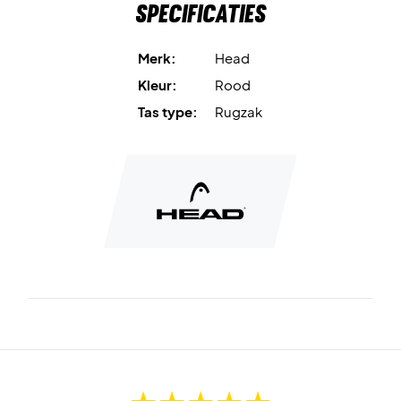
Specificaties
comfortabel van en naar de padeltraining gedragen wordt.
Afmetingen: 33 x 51 x 28
Merk:
Head
Inhoud: 21 l.
Kleur:
Rood
Tas type:
Rugzak