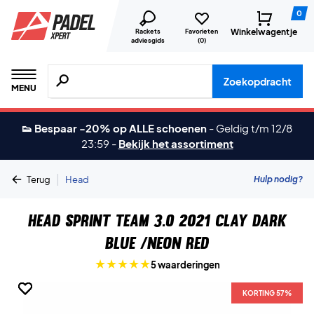
0
Winkelwagentje
Rackets
Favorieten
adviesgids
(
0
)
Zoeken naar producten, merken etc.
Zoekopdracht
MENU
👟 Bespaar -20% op ALLE schoenen
-
Geldig t/m 12/8
23:59
-
Bekijk het assortiment
|
Hulp nodig?
Terug
Head
Head Sprint Team 3.0 2021 Clay Dark
Blue /Neon Red
5 waarderingen
KORTING 57%
KORTING 57%
KORTING 57%
KORTING 57%