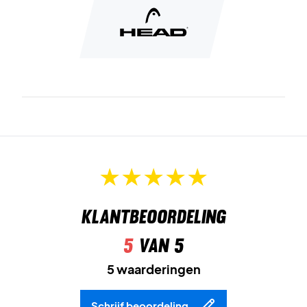
Deze schoen biedt je goed comfort, grip, stabiliteit en
ondersteuning. Het is een prima schoen voor zowel padel
als tennis.
Kleur: Donkerblauw, neonrood
Klantbeoordeling
5
van 5
5 waarderingen
Schrijf beoordeling