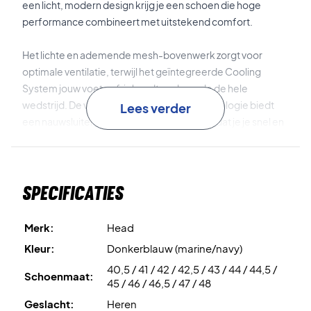
een licht, modern design krijg je een schoen die hoge
performance combineert met uitstekend comfort.
Het lichte en ademende mesh-bovenwerk zorgt voor
optimale ventilatie, terwijl het geïntegreerde Cooling
System jouw voeten fris houdt gedurende de hele
wedstrijd. De verbeterde Delta Strap-technologie biedt
Lees verder
een nauwsluitende en stabiele pasvorm, zodat je je snel en
zeker in alle richtingen kunt bewegen.
De tussenzool is opgebouwd met nieuw EVA-schuim, wat
Specificaties
zorgt voor verhoogde energieteruggave en je helpt nog
sneller te accelereren. Het lage profiel zorgt bovendien
voor nauw contact met de baan, voor betere controle en
Merk:
Head
respons.
Kleur:
Donkerblauw (marine/navy)
40,5 / 41 / 42 / 42,5 / 43 / 44 / 44,5 /
De buitenzool met scherp visgraatpatroon is
Schoenmaat:
45 / 46 / 46,5 / 47 / 48
geoptimaliseerd voor gravelbanen en biedt uitstekend grip
Geslacht:
Heren
en gecontroleerde slides.