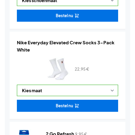
Bestel nu
Nike Everyday Elevated Crew Socks 3-Pack
White
22,95
€
Bestel nu
2 Go Refresh
9,95
€