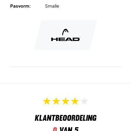
Pasvorm:
Smalle
Licht en ademend mesh-bovenwerk
voor subliem
comfort.
Delta Strap-technologie
biedt stabiele en veilige
pasvorm.
EVA-tussenzool
garandeert hoge energieteruggave.
Cooling System
voor optimale ventilatie.
Visgraatzool
geoptimaliseerd voor gravelbanen.
Til je snelheid naar een hoger niveau – bestel de Head
Sprint Pro 4.0 Clay vandaag nog!
Kleur:
Blueberry/Teal.
Klantbeoordeling
0
van 5