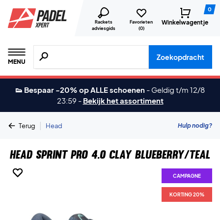
0
Winkelwagentje
Rackets
Favorieten
adviesgids
(
0
)
Zoeken naar producten, merken etc.
Zoekopdracht
MENU
👟 Bespaar -20% op ALLE schoenen
-
Geldig t/m 12/8
23:59
-
Bekijk het assortiment
|
Hulp nodig?
Terug
Head
Head Sprint Pro 4.0 Clay Blueberry/Teal
CAMPAGNE
CAMPAGNE
CAMPAGNE
KORTING 20%
KORTING 20%
KORTING 20%