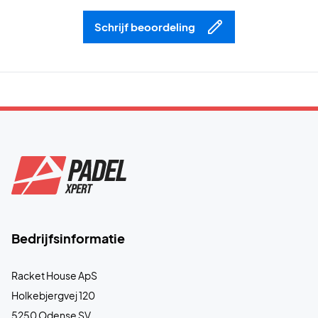
Head Sprint Pro 3.5, schoenen van superieure kwaliteit met
geweldige eigenschappen en een uitstekend comfort.
Schrijf beoordeling
Kleur: Zwart en mintgroen
Hoofd nr: 273602-075
Bedrijfsinformatie
Racket House ApS
Holkebjergvej 120
5250 Odense SV