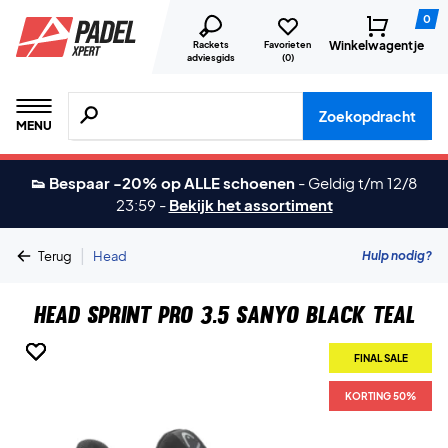
0
Winkelwagentje
Rackets
Favorieten
adviesgids
(
0
)
Zoeken naar producten, merken etc.
Zoekopdracht
MENU
👟 Bespaar -20% op ALLE schoenen
-
Geldig t/m 12/8
23:59
-
Bekijk het assortiment
|
Hulp nodig?
Terug
Head
Head Sprint Pro 3.5 Sanyo Black Teal
FINAL SALE
FINAL SALE
FINAL SALE
FINAL SALE
KORTING 50%
KORTING 50%
KORTING 50%
KORTING 50%