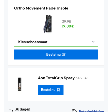
Ortho Movement Padel Insole
39,95
19,00
€
Bestel nu
4on TotalGrip Spray
34,95
€
Bestel nu
30 dagen
Betaalmiddelen