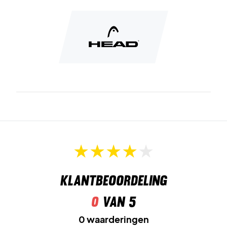
Sock Support System
- Nieuwe verbeterde
sokconstructie die elastisch is voor een goede pasvorm en
comfort.
Drift Defense
- Schokabsorptiesysteem van de schoen.
Lateral
Control
- Zorg voor stabilisatie van de voet en
voorkom verdraaiing.
Heel
Stabilizer
- TPU-beugel in de hielconstructie voor de
beste pasvorm op de hiel.
Delta
Strap
- Geïntegreerd in de vetersluiting voor
Klantbeoordeling
stabiliteit en de beste pasvorm.
0
van 5
Head Sprint Pro 3.5 Sanyo Black Teal - Koop vandaag!
0 waarderingen