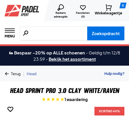
0
Winkelwagentje
Rackets
Favorieten
adviesgids
(
0
)
Zoeken naar producten, merken etc.
Zoekopdracht
MENU
👟 Bespaar -20% op ALLE schoenen
-
Geldig t/m 12/8
23:59
-
Bekijk het assortiment
|
Hulp nodig?
Terug
Head
Head Sprint Pro 3.0 Clay White/Raven
1 waardering
KORTING 44%
KORTING 44%
KORTING 44%
KORTING 44%