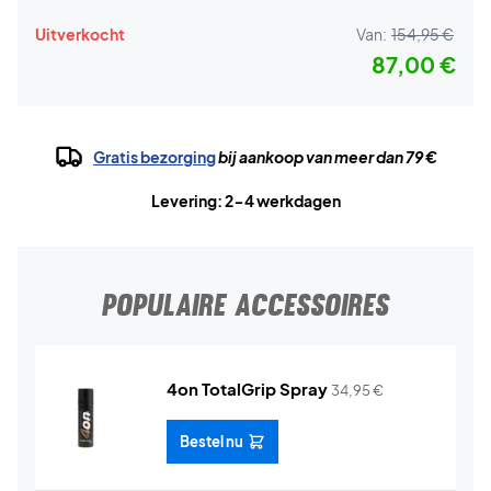
Uitverkocht
Van:
154,95 €
87,00 €
Gratis bezorging
bij aankoop van meer dan 79 €
Levering: 2-4 werkdagen
POPULAIRE ACCESSOIRES
4on TotalGrip Spray
34,95
€
Bestel nu