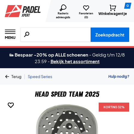
0
Winkelwagentje
Rackets
Favorieten
adviesgids
(
0
)
Zoeken naar producten, merken etc.
Zoekopdracht
MENU
👟 Bespaar -20% op ALLE schoenen
-
Geldig t/m 12/8
23:59
-
Bekijk het assortiment
|
Hulp nodig?
Terug
Speed Series
Head Speed Team 2025
KORTING 32%
KORTING 32%
KORTING 32%
KORTING 32%
KORTING 32%