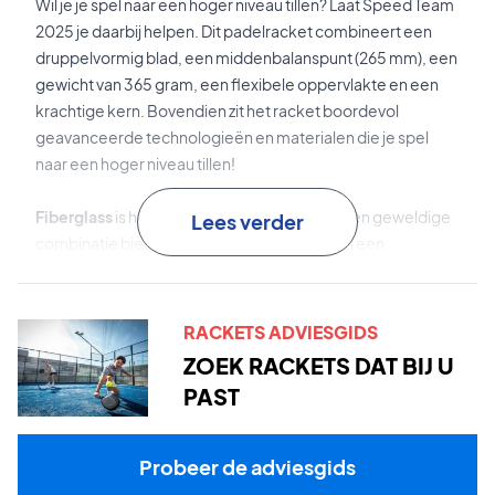
Wil je je spel naar een hoger niveau tillen? Laat Speed Team
2025 je daarbij helpen. Dit padelracket combineert een
druppelvormig blad, een middenbalanspunt (265 mm), een
gewicht van 365 gram, een flexibele oppervlakte en een
krachtige kern. Bovendien zit het racket boordevol
geavanceerde technologieën en materialen die je spel
naar een hoger niveau tillen!
Fiberglass
is het oppervlaktemateriaal dat een geweldige
Lees verder
combinatie biedt van flexibiliteit, controle en een
vergevingsgezind gevoel.
Auxetic 2.0
is de technologie die de feedback,
RACKETS ADVIESGIDS
slaggevoeligheid en krachtverdeling verbetert.
ZOEK RACKETS DAT BIJ U
PAST
Power Foam
is de krachtige kern die de energieoverdracht
en kracht in je slagen maximaliseert.
Probeer de adviesgids
Optimized Sweet Spot
is de technologie die de