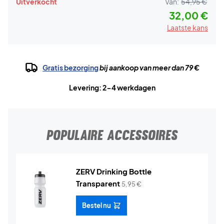
Uitverkocht
Van:
54,95 €
32,00 €
Laatste kans
Gratis bezorging
bij aankoop van meer dan 79 €
Levering: 2-4 werkdagen
POPULAIRE ACCESSOIRES
ZERV Drinking Bottle
Transparent
5,95
€
Bestel nu