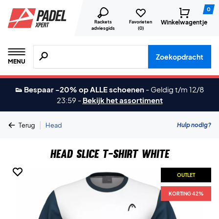
0
Winkelwagentje
Rackets
Favorieten
adviesgids
(
0
)
Zoeken naar producten, merken etc.
Zoekopdracht
MENU
👟 Bespaar -20% op ALLE schoenen
-
Geldig t/m 12/8
23:59
-
Bekijk het assortiment
|
Hulp nodig?
Terug
Head
Head Slice T-shirt White
OUTLET
OUTLET
KORTING 42%
KORTING 42%