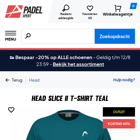
0
Winkelwagentje
Rackets
Favorieten
adviesgids
(
0
)
Zoeken naar producten, merken etc.
Zoekopdracht
MENU
👟 Bespaar -20% op ALLE schoenen
-
Geldig t/m 12/8
23:59
-
Bekijk het assortiment
|
Hulp nodig?
Terug
Head
Head Slice II T-shirt Teal
OUTLET
OUTLET
KORTING 45%
KORTING 45%