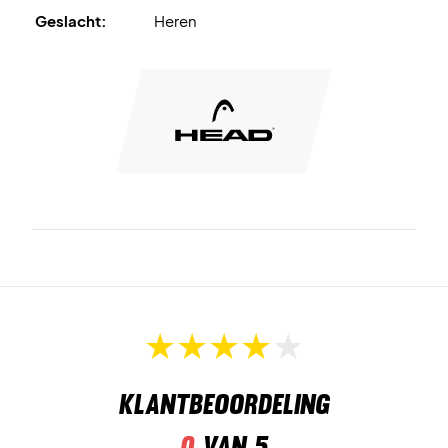
Geslacht:
Heren
Functionele schoen met een cool design voor mannen
Al met al krijg je een prima schoen die zowel voor tennis als
padel gebruikt kan worden.
Klantbeoordeling
0
van 5