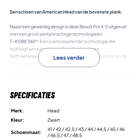
Een schoen van American Head van de bovenste plank.
Naast een geweldig design is deze Revolt Pro 4.0 uitgerust
met een groot aantal krachtige technologieën:
T-KORE 360°
: Een overkoepelende technologie die
bijdraagt aan een stabiele 'kern' in de schoen.
Drift defense
: zorgt voor een goede ondersteuning van de
Lees verder
tenen, zodat ze niet wegglijden in de schoen.
Lateral Control
: Stabiliteitstechnologie die het risico op
wiebelen vermindert
Lockdown
strap
: Bandjes op de zool die bijdragen aan de
Specificaties
individuele pasvorm.
TRI-NRG
: Zooltechnologie die bijdraagt tot het best
mogelijke spel op de baan.
Merk:
Head
Cooling System
: maakt de schoen ademend voor meer
Kleur:
Zwart
comfort.
41 / 42 / 42,5 / 43 / 44 / 44,5 / 45 / 46
Hybrasion+
: Speciale rubbersamenstelling voor betere
Schoenmaat:
/ 46,5 / 47 / 48,5
duurzaamheid.