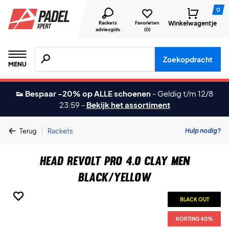
0
Winkelwagentje
Rackets
Favorieten
adviesgids
(
0
)
Zoeken naar producten, merken etc.
Zoekopdracht
MENU
👟 Bespaar -20% op ALLE schoenen
-
Geldig t/m 12/8
23:59
-
Bekijk het assortiment
|
Hulp nodig?
Terug
Rackets
Head Revolt Pro 4.0 Clay Men
Black/Yellow
BLACK OUT
BLACK OUT
BLACK OUT
BLACK OUT
KORTING 40%
KORTING 40%
KORTING 40%
KORTING 40%