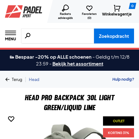
0
Winkelwagentje
Rackets
Favorieten
adviesgids
(
0
)
Zoeken naar producten, merken etc.
Zoekopdracht
MENU
👟 Bespaar -20% op ALLE schoenen
-
Geldig t/m 12/8
23:59
-
Bekijk het assortiment
|
Hulp nodig?
Terug
Head
Head Pro Backpack 30L Light
Green/Liquid Lime
OUTLET
OUTLET
KORTING 31%
KORTING 31%