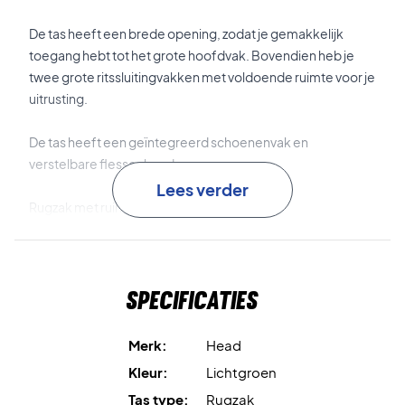
De tas heeft een brede opening, zodat je gemakkelijk
toegang hebt tot het grote hoofdvak. Bovendien heb je
twee grote ritssluitingvakken met voldoende ruimte voor je
uitrusting.
De tas heeft een geïntegreerd schoenenvak en
verstelbare flessenhouder.
Lees verder
Rugzak met ruimte voor het noodzakelijke
Afmetingen: 34 x 46 x 24
Volume: 30 L.
Specificaties
Merk:
Head
Kleur:
Lichtgroen
Tas type:
Rugzak