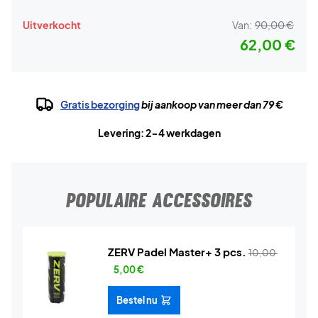
Uitverkocht
Van:
90,00 €
62,00 €
Gratis bezorging
bij aankoop van meer dan 79 €
Levering: 2-4 werkdagen
POPULAIRE ACCESSOIRES
ZERV Padel Master+ 3 pcs.
10,00
5,00
€
Bestel nu