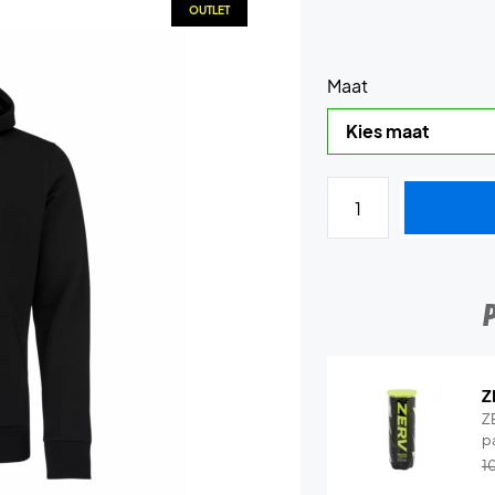
OUTLET
Maat
Z
Z
p
1