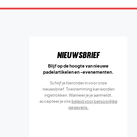
Nieuwsbrief
Blijf op de hoogte van nieuwe
padelartikelen en -evenementen.
Schrijf je hieronder in voor onze
nieuwsbrief. Toestemming kan worden
ingetrokken. Wanneer je je aanmeldt,
accepteer je ons
beleid voor persoonlijke
gegevens.