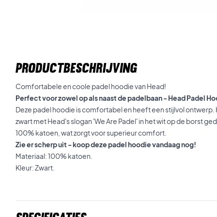
PRODUCTBESCHRIJVING
Comfortabele en coole padel hoodie van Head!
Perfect voor zowel op als naast de padelbaan - Head Padel Ho
Deze padel hoodie is comfortabel en heeft een stijlvol ontwerp
zwart met Head's slogan 'We Are Padel' in het wit op de borst ge
100% katoen, wat zorgt voor superieur comfort.
Zie er scherp uit - koop deze padel hoodie vandaag nog!
Materiaal: 100% katoen.
Kleur: Zwart.