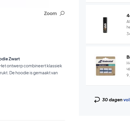
Zoom
4
Al
he
3
B
odie Zwart
He
. Het ontwerp combineert klassiek
u
drukt. De hoodie is gemaakt van
9
30 dagen
vol