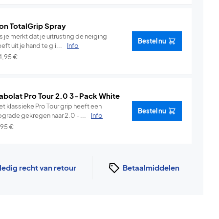
on TotalGrip Spray
s je merkt dat je uitrusting de neiging
Bestel nu
eft uit je hand te gli...
Info
4,95
€
abolat Pro Tour 2.0 3-Pack White
t klassieke Pro Tour grip heeft een
Bestel nu
pgrade gekregen naar 2.0 - ...
Info
,95
€
ledig recht van retour
Betaalmiddelen