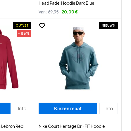
Head Padel Hoodie Dark Blue
Van:
69,95
20,00 €
OUTLET
NIEUWS
- 56%
Info
Kiezen maat
Info
n Lebron Red
Nike Court Heritage Dri-FIT Hoodie