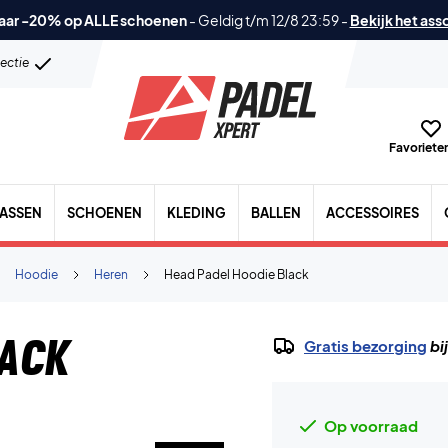
aar -20% op ALLE schoenen
-
Geldig t/m 12/8 23:59
-
Bekijk het ass
lectie
Favorieten
TASSEN
SCHOENEN
KLEDING
BALLEN
ACCESSOIRES
Hoodie
Heren
Head Padel Hoodie Black
lack
Gratis bezorging
bi
Op voorraad