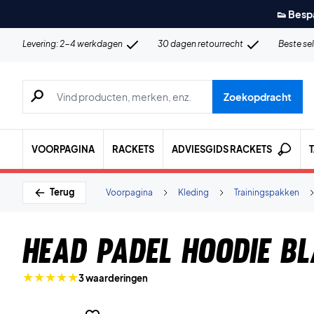
👟 Besp
Levering: 2-4 werkdagen
30 dagen retourrecht
Beste se
Zoeken naar producten, merken etc.
Zoekopdracht
VOORPAGINA
RACKETS
ADVIESGIDS RACKETS
Terug
Voorpagina
Kleding
Trainingspakken
Head Padel Hoodie B
3 waarderingen