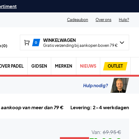
ortiment
Cadeaubon
Over ons
Hulp?
WINKELWAGEN
0
Gratis verzending bij aankopen boven 79 €
 (
0
)
OVER PADEL
GIDSEN
MERKEN
NIEUWS
OUTLET
Hulp nodig?
j aankoop van meer dan 79 €
Levering: 2-4 werkdagen
Van:
69,95 €