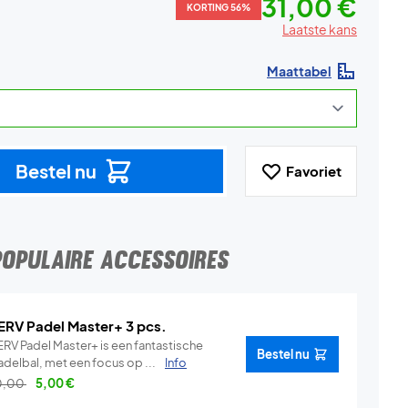
31,00 €
KORTING 56%
Laatste kans
Maattabel
Bestel nu
Favoriet
POPULAIRE ACCESSOIRES
ERV Padel Master+ 3 pcs.
ERV Padel Master+ is een fantastische
Bestel nu
adelbal, met een focus op ...
Info
0,00
5,00
€