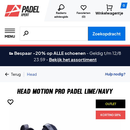
0
Winkelwagentje
Rackets
Favorieten
adviesgids
(
0
)
Zoeken naar producten, merken etc.
Zoekopdracht
MENU
👟 Bespaar -20% op ALLE schoenen
-
Geldig t/m 12/8
23:59
-
Bekijk het assortiment
|
Hulp nodig?
Terug
Head
Head Motion Pro Padel Lime/Navy
OUTLET
OUTLET
OUTLET
OUTLET
OUTLET
KORTING 58%
KORTING 58%
KORTING 58%
KORTING 58%
KORTING 58%