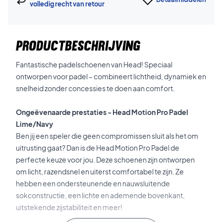
volledig recht van retour
PRODUCTBESCHRIJVING
Fantastische padelschoenen van Head! Speciaal
ontworpen voor padel – combineert lichtheid, dynamiek en
snelheid zonder concessies te doen aan comfort.
Ongeëvenaarde prestaties - Head Motion Pro Padel
Lime/Navy
Ben jij een speler die geen compromissen sluit als het om
uitrusting gaat? Dan is de Head Motion Pro Padel de
perfecte keuze voor jou. Deze schoenen zijn ontworpen
om licht, razendsnel en uiterst comfortabel te zijn. Ze
hebben een ondersteunende en nauwsluitende
sokconstructie, een lichte en ademende bovenkant,
uitstekende zijstabiliteit en meer!