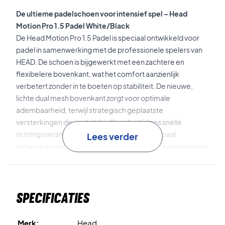
De ultieme padelschoen voor intensief spel – Head
Motion Pro 1.5 Padel White/Black
De Head Motion Pro 1.5 Padel is speciaal ontwikkeld voor
padel in samenwerking met de professionele spelers van
HEAD. De schoen is bijgewerkt met een zachtere en
flexibelere bovenkant, wat het comfort aanzienlijk
verbetert zonder in te boeten op stabiliteit. De nieuwe,
lichte dual mesh bovenkant zorgt voor optimale
adembaarheid, terwijl strategisch geplaatste
versterkingen de voet stabiel houden tijdens snelle
richtingsveranderingen. De buitenzool is speciaal
Lees verder
ontworpen voor padel en ontwikkeld in samenwerking met
MONDO, waardoor je snelle, vloeiende en gecontroleerde
360-graden bewegingen op de baan kunt maken.
Specificaties
Dual mesh-bovenkant
combineert twee lagen mesh,
waarbij de binnenste laag zorgt voor comfort en ventilatie,
terwijl de buitenste laag extra stabiliteit biedt op de
Merk:
Head