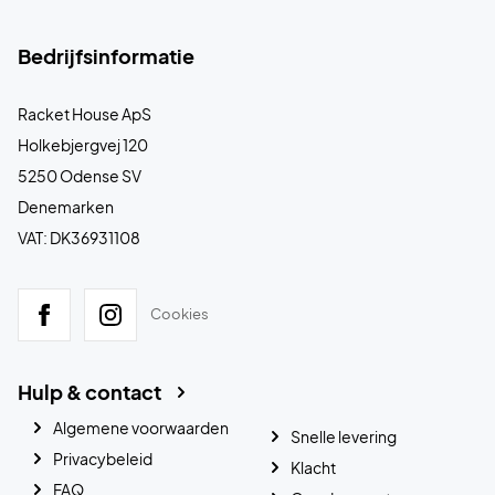
en je voeten koel houdt – zelfs tijdens intensieve
wedstrijden.
Bedrijfsinformatie
Speel met controle en comfort – ervaar de Head Motion
Pro 1.5 Padel White/Black
Racket House ApS
Kleur:
Wit en zwart.
Holkebjergvej 120
5250 Odense SV
Denemarken
VAT: DK36931108
Cookies
Hulp & contact
Algemene voorwaarden
Snelle levering
Privacybeleid
Klacht
FAQ