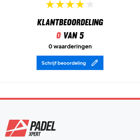
die de schoen en de voet beschermt – ideaal voor spelers
die veel glijden op de baan.
Klantbeoordeling
DynaFoam
is een lichte en responsieve tussenzool,
0
van 5
gemaakt van kleine luchtcellen die schokken effectief
absorberen en voor een veerkrachtig gevoel zorgen bij
0 waarderingen
elke stap.
Schrijf beoordeling
3D-TPU Midfoot Shank
is een ventilerende antitorenplaat
die de stabiliteit in de middenvoet vergroot en het draaien
vermindert bij snelle bewegingen.
Lateral Control+
is een versterking aan de buitenkant van
de schoen die de laterale stabiliteit verbetert en zorgt voor
extra veiligheid bij zijwaartse bewegingen.
Cooling System
is een geïntegreerd ventilatiesysteem in
de middenvoet, dat zorgt voor een optimale luchtcirculatie