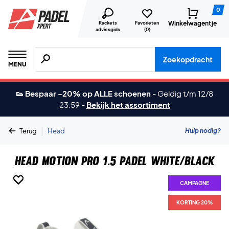
0
Winkelwagentje
Rackets
Favorieten
adviesgids
(
0
)
Zoeken naar producten, merken etc.
Zoekopdracht
MENU
👟 Bespaar -20% op ALLE schoenen
-
Geldig t/m 12/8
23:59
-
Bekijk het assortiment
|
Hulp nodig?
Terug
Head
Head Motion Pro 1.5 Padel White/Black
CAMPAGNE
CAMPAGNE
CAMPAGNE
CAMPAGNE
CAMPAGNE
CAMPAGNE
KORTING 20%
KORTING 20%
KORTING 20%
KORTING 20%
KORTING 20%
KORTING 20%