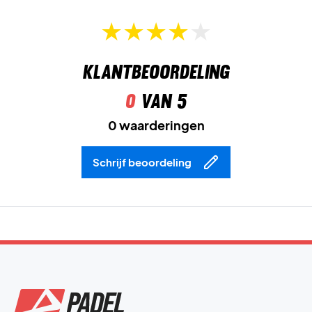
blessures bij explosieve bewegingen te voorkomen.
Drift Defense
beschermt de voorvoet tegen slijtage
dankzij een TPU-versterking bij de tenen – ideaal voor
Klantbeoordeling
intensieve spelers.
0
van 5
DynaFoam
is een lichte en responsieve tussenzool met
luchtcellen die schokken absorberen en energie
0 waarderingen
teruggeven bij elke stap.
Schrijf beoordeling
3D-TPU Midfoot Shank
versterkt de middenvoet en
voorkomt torderen voor extra stabiliteit.
Lateral Control+
is een externe zijdelingse versteviging die
de zijwaartse steun verbetert bij snelle wendingen.
Cooling System
is een ventilatiesysteem in de middenvoet
dat luchtcirculatie verbetert en je voeten koel houdt – zelfs
tijdens zware wedstrijden.