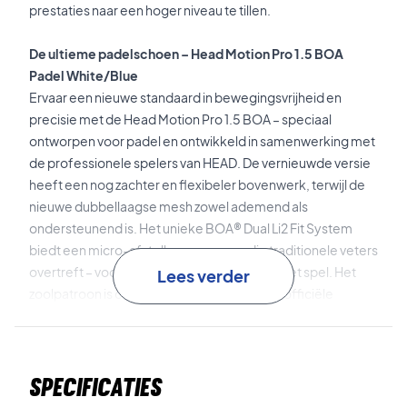
prestaties naar een hoger niveau te tillen.
De ultieme padelschoen – Head Motion Pro 1.5 BOA
Padel White/Blue
Ervaar een nieuwe standaard in bewegingsvrijheid en
precisie met de Head Motion Pro 1.5 BOA – speciaal
ontworpen voor padel en ontwikkeld in samenwerking met
de professionele spelers van HEAD. De vernieuwde versie
heeft een nog zachter en flexibeler bovenwerk, terwijl de
nieuwe dubbellaagse mesh zowel ademend als
ondersteunend is. Het unieke BOA® Dual Li2 Fit System
biedt een micro-afstelbare pasvorm die traditionele veters
overtreft – voor maximale stabiliteit tijdens het spel. Het
Lees verder
zoolpatroon is ontwikkeld met MONDO, de officiële
baansponsor van Premier Padel, en ondersteunt 360-
graden bewegingen en snelle richtingsveranderingen. Een
technische topschoen voor intensief padel op het hoogste
Specificaties
niveau.