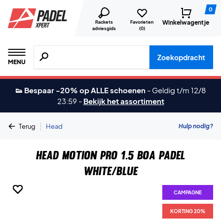
0
Winkelwagentje
Rackets
Favorieten
adviesgids
(
0
)
Zoeken naar producten, merken etc.
Zoekopdracht
MENU
👟 Bespaar -20% op ALLE schoenen
-
Geldig t/m 12/8
23:59
-
Bekijk het assortiment
|
Hulp nodig?
Terug
Head
Head Motion Pro 1.5 BOA Padel
White/Blue
CAMPAGNE
CAMPAGNE
CAMPAGNE
CAMPAGNE
CAMPAGNE
CAMPAGNE
CAMPAGNE
KORTING 20%
KORTING 20%
KORTING 20%
KORTING 20%
KORTING 20%
KORTING 20%
KORTING 20%