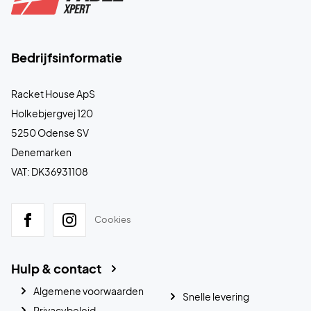
Upgrade je spel – ontdek Head Motion Pro 1.5 BOA Padel
White/Blue
Bedrijfsinformatie
Kleur:
Wit en blauw.
Racket House ApS
Holkebjergvej 120
5250 Odense SV
Denemarken
VAT: DK36931108
Cookies
Hulp & contact
Algemene voorwaarden
Snelle levering
Privacybeleid