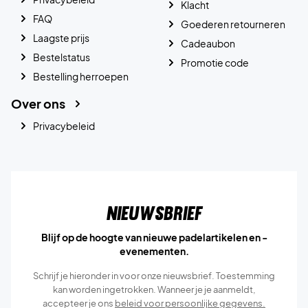
Klacht
FAQ
Goederen retourneren
Laagste prijs
Cadeaubon
Bestelstatus
Promotie code
Bestelling herroepen
Over ons
Privacybeleid
Nieuwsbrief
Blijf op de hoogte van nieuwe padelartikelen en -
evenementen.
Schrijf je hieronder in voor onze nieuwsbrief. Toestemming
kan worden ingetrokken. Wanneer je je aanmeldt,
accepteer je ons
beleid voor persoonlijke gegevens.