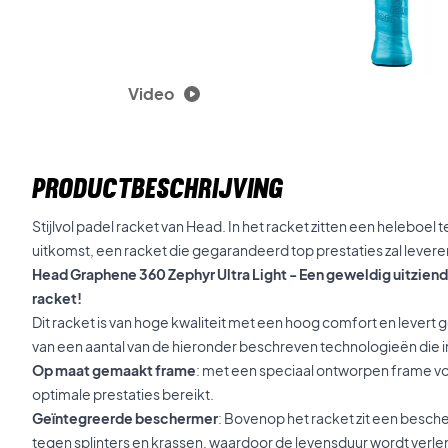
Video
PRODUCTBESCHRIJVING
Stijlvol padel racket van Head. In het racket zitten een heleboe
uitkomst, een racket die gegarandeerd top prestaties zal levere
Head Graphene 360 Zephyr Ultra Light - Een geweldig uitziend
racket!
Dit racket is van hoge kwaliteit met een hoog comfort en levert 
van een aantal van de hieronder beschreven technologieën die in 
Op maat gemaakt frame
: met een speciaal ontworpen frame vo
optimale prestaties bereikt.
Geïntegreerde beschermer
: Bovenop het racket zit een besc
tegen splinters en krassen, waardoor de levensduur wordt verle