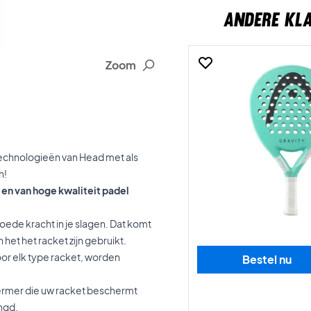
ANDERE KL
Zoom
l technologieën van Head met als
n!
 en van hoge kwaliteit padel
goede kracht in je slagen. Dat komt
het het racket zijn gebruikt.
or elk type racket, worden
Bestel nu
hermer die uw racket beschermt
ngd.