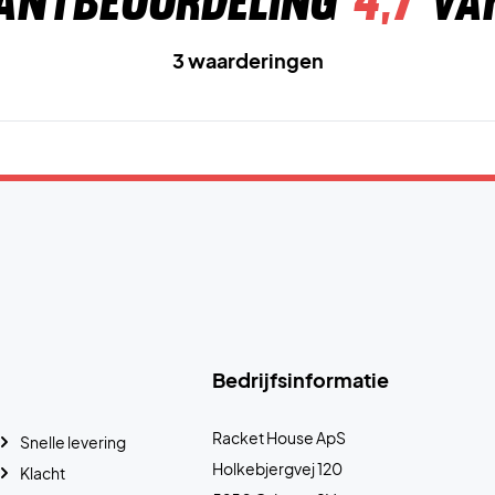
antbeoordeling
4,7
va
3 waarderingen
Bedrijfsinformatie
Racket House ApS
Snelle levering
Holkebjergvej 120
Klacht