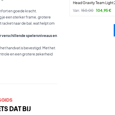
Head Gravity Team Light
Van:
150,00
104,95 €
omfort en goede kracht.
jg je een sterker frame, grotere
t racket naar de bal, wat helpt om
or verschillende spelersniveaus en
 het handvat is bevestigd. Met het
ntrole en een grotere zekerheid
SGIDS
S DAT BIJ