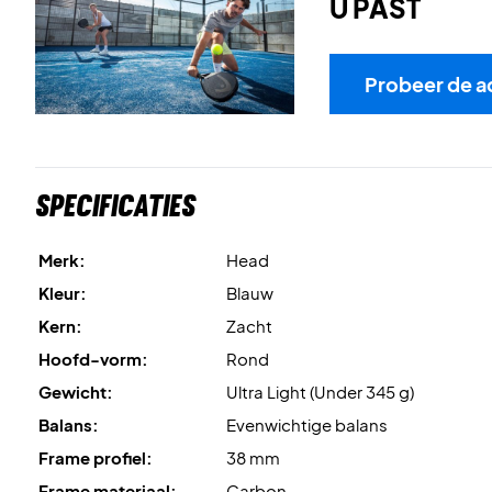
U PAST
Probeer de a
Specificaties
Merk:
Head
Kleur:
Blauw
Kern:
Zacht
Hoofd-vorm:
Rond
Gewicht:
Ultra Light (Under 345 g)
Balans:
Evenwichtige balans
Frame profiel:
38 mm
Frame materiaal:
Carbon