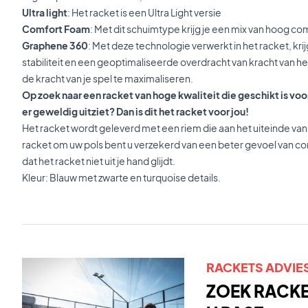
Ultra light
: Het racket is een Ultra Light versie
Comfort Foam
: Met dit schuimtype krijg je een mix van hoog c
Graphene 360
: Met deze technologie verwerkt in het racket, kri
stabiliteit en een geoptimaliseerde overdracht van kracht van he
de kracht van je spel te maximaliseren.
Op zoek naar een racket van hoge kwaliteit die geschikt is vo
er geweldig uitziet? Dan is dit het racket voor jou!
Het racket wordt geleverd met een riem die aan het uiteinde van
racket om uw pols bent u verzekerd van een beter gevoel van co
dat het racket niet uit je hand glijdt.
Kleur: Blauw met zwarte en turquoise details.
RACKETS ADVIE
ZOEK RACKET