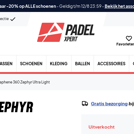
aar -20% op ALLE schoenen
-
Geldig t/m 12/8 23:59
-
Bekijk het ass
lectie
Favorieten
TASSEN
SCHOENEN
KLEDING
BALLEN
ACCESSOIRES
phene 360 Zephyr Ultra Light
Zephyr
Gratis bezorging
bi
Uitverkocht