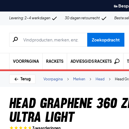
👟 Besp
Levering: 2-4 werkdagen
30 dagen retourrecht
Beste se
Zoeken naar producten, merken etc.
Zoekopdracht
VOORPAGINA
RACKETS
ADVIESGIDS RACKETS
Terug
Voorpagina
Merken
Head
Head Gra
Head Graphene 360 
Ultra Light
3 waarderingen