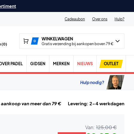
ortiment
Cadeaubon
Over ons
Hulp?
WINKELWAGEN
0
Gratis verzending bij aankopen boven 79 €
 (
0
)
OVER PADEL
GIDSEN
MERKEN
NIEUWS
OUTLET
Hulp nodig?
j aankoop van meer dan 79 €
Levering: 2-4 werkdagen
Van:
125,00 €