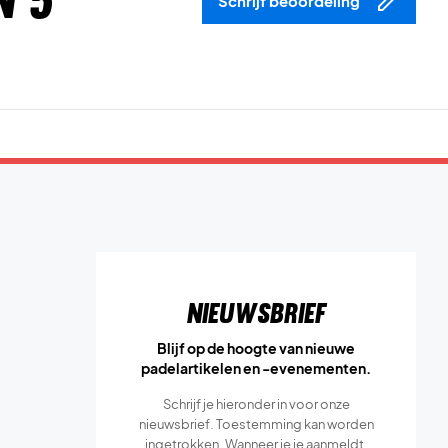
n 5
Schrijf beoordeling
Nieuwsbrief
Blijf op de hoogte van nieuwe
padelartikelen en -evenementen.
Schrijf je hieronder in voor onze
nieuwsbrief. Toestemming kan worden
ingetrokken. Wanneer je je aanmeldt,