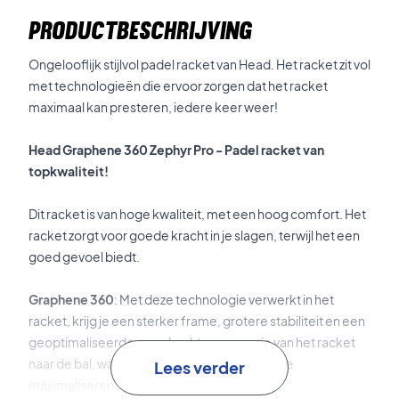
PRODUCTBESCHRIJVING
Ongelooflijk stijlvol padel racket van Head. Het racket zit vol
met technologieën die ervoor zorgen dat het racket
maximaal kan presteren, iedere keer weer!
Head Graphene 360 Zephyr Pro - Padel racket van
topkwaliteit!
Dit racket is van hoge kwaliteit, met een hoog comfort. Het
racket zorgt voor goede kracht in je slagen, terwijl het een
goed gevoel biedt.
Graphene 360
: Met deze technologie verwerkt in het
racket, krijg je een sterker frame, grotere stabiliteit en een
geoptimaliseerde overdracht van energie van het racket
naar de bal, wat helpt om de kracht in je spel te
Lees verder
maximaliseren.