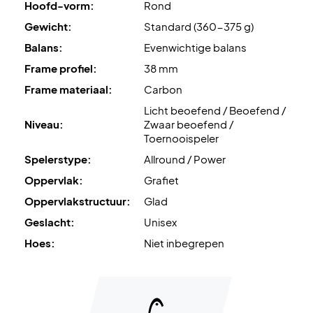
Hoofd-vorm:
Rond
Gewicht:
Standard (360-375 g)
OPMERKING: racket wordt niet geleverd met hoes
Balans:
Evenwichtige balans
Kleur:
Zwart met grijze details.
Frame profiel:
38 mm
Unisex
Frame materiaal:
Carbon
Licht beoefend / Beoefend /
Niveau:
Zwaar beoefend /
Toernooispeler
Spelerstype:
Allround / Power
Oppervlak:
Grafiet
Oppervlakstructuur:
Glad
Geslacht:
Unisex
Hoes:
Niet inbegrepen