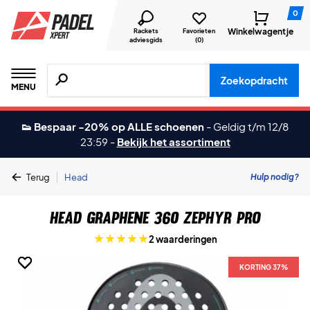
0
Winkelwagentje
Rackets
Favorieten
adviesgids
(
0
)
Zoeken naar producten, merken etc.
Zoekopdracht
MENU
👟 Bespaar -20% op ALLE schoenen
-
Geldig t/m 12/8
23:59
-
Bekijk het assortiment
|
Hulp nodig?
Terug
Head
Head Graphene 360 Zephyr Pro
2 waarderingen
KORTING 37%
KORTING 37%
KORTING 37%