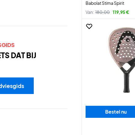
Babolat Stima Spirit
Van:
180,00
119,95 €
SGIDS
S DAT BIJ
dviesgids
Bestel nu