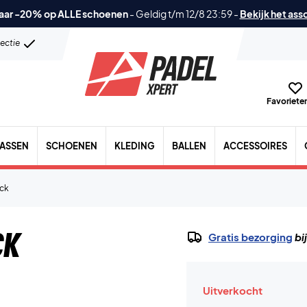
aar -20% op ALLE schoenen
-
Geldig t/m 12/8 23:59
-
Bekijk het ass
lectie
Favorieten
TASSEN
SCHOENEN
KLEDING
BALLEN
ACCESSOIRES
ack
ck
Gratis bezorging
bi
Uitverkocht