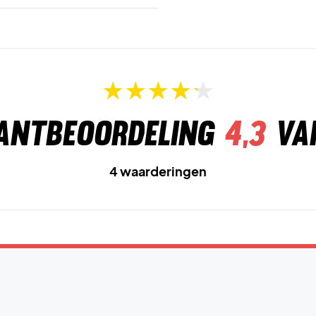
antbeoordeling
4,3
va
4 waarderingen