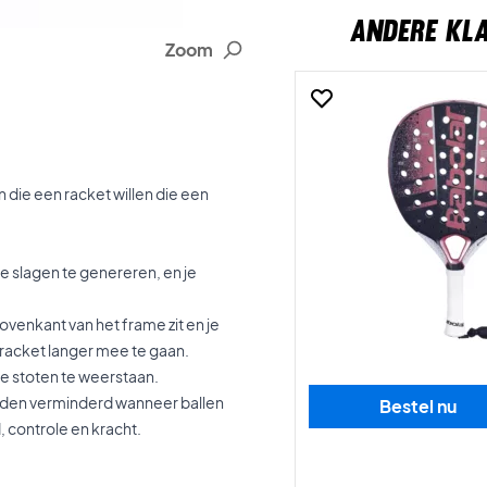
ANDERE KL
Zoom
 die een racket willen die een
je slagen te genereren, en je
ovenkant van het frame zit en je
 racket langer mee te gaan.
e stoten te weerstaan.
worden verminderd wanneer ballen
Bestel nu
 controle en kracht.