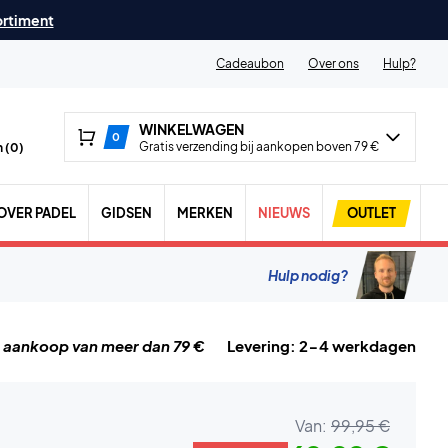
ortiment
Cadeaubon
Over ons
Hulp?
WINKELWAGEN
0
Gratis verzending bij aankopen boven 79 €
 (
0
)
OVER PADEL
GIDSEN
MERKEN
NIEUWS
OUTLET
Hulp nodig?
j aankoop van meer dan 79 €
Levering: 2-4 werkdagen
Van:
99,95 €