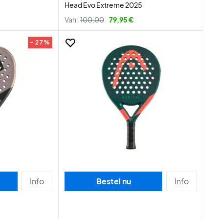
Head Evo Extreme 2025
Van:
100,00
79,95 €
- 27%
Info
Bestel nu
Info