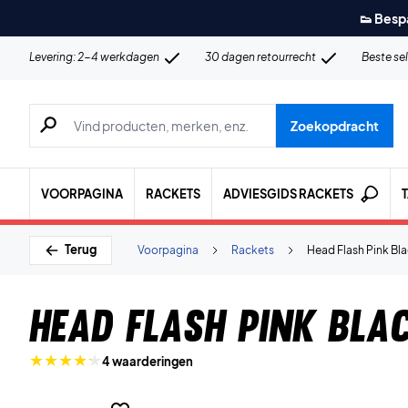
👟 Besp
Levering: 2-4 werkdagen
30 dagen retourrecht
Beste se
Zoeken naar producten, merken etc.
Zoekopdracht
VOORPAGINA
RACKETS
ADVIESGIDS RACKETS
Terug
Voorpagina
Rackets
Head Flash Pink Bl
Head Flash Pink Bla
4 waarderingen