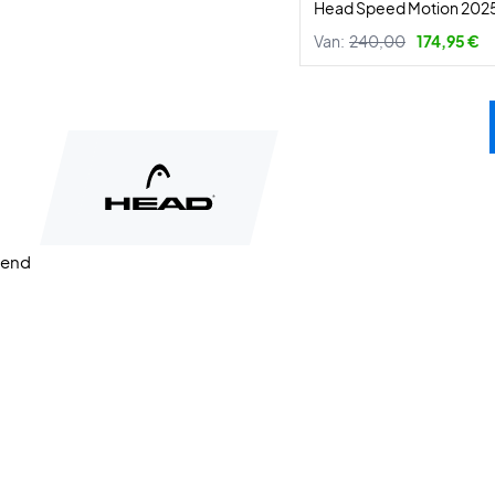
Head Speed Motion 202
Van:
240,00
174,95 €
fend