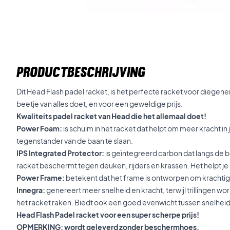
PRODUCTBESCHRIJVING
Dit Head Flash padel racket, is het perfecte racket voor diegenen
beetje van alles doet, en voor een geweldige prijs.
Kwaliteits padel racket van Head die het allemaal doet!
Power Foam:
is schuim in het racket dat helpt om meer kracht in 
tegenstander van de baan te slaan.
IPS Integrated Protector:
is geïntegreerd carbon dat langs de b
racket beschermt tegen deuken, rijders en krassen. Het helpt je
Power Frame:
betekent dat het frame is ontworpen om krachtig
Innegra:
genereert meer snelheid en kracht, terwijl trillingen 
het racket raken. Biedt ook een goed evenwicht tussen snelheid,
Head Flash Padel racket voor een super scherpe prijs!
OPMERKING: wordt geleverd zonder beschermhoes.