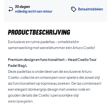
30 dagen
Betaalmiddelen
volledig recht van retour
PRODUCTBESCHRIJVING
Exclusieve en ruime padeltas – ontwikkeld in
samenwerking met wereldnummer één Arturo Coello!
Premium design en functionaliteit – Head Coello Tour
Padel Bag L
Deze padeltas is onderdeel van de exclusieve Arturo
Coello-collectie en ontworpen voor spelers die zowel stijl
als functionaliteit op topniveau zoeken. De tas combineert
een elegant donkergrijs design met unieke rode en
gouden details die Coello’s persoonlijke stijl
weerspiegelen.