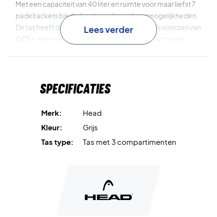
Met een capaciteit van 40 liter en ruimte voor maar liefst 7
padelrackets biedt deze tas volop opbergmogelijkheden.
De tas heeft drie hoofdvakken, waarvan één is voorzien van
Lees verder
CCT+
-technologie die jouw rackets beschermt tegen
temperatuurverschillen. Daarnaast is er een apart
schoenencompartiment en meerdere ritsvakken voor
accessoires en persoonlijke spullen.
Specificaties
De tas is ontworpen met focus op zowel comfort als
duurzaamheid, en de exclusieve details zoals het Coello-
Merk:
Head
kroonlogo geven een premium uitstraling.
Kleur:
Grijs
Tas type:
Tas met 3 compartimenten
Plaats voor tot wel 7 rackets
verdeeld over drie ruime
hoofdvakken.
CCT+ technologie
beschermt je rackets tegen extreme
temperaturen.
Apart schoenencompartiment
houdt je uitrusting