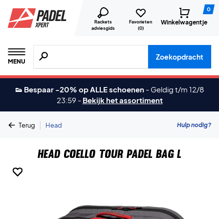
0
Winkelwagentje
Rackets
Favorieten
adviesgids
(
0
)
Zoeken naar producten, merken etc.
Zoekopdracht
MENU
👟 Bespaar -20% op ALLE schoenen
-
Geldig t/m 12/8
23:59
-
Bekijk het assortiment
|
Hulp nodig?
Terug
Head
Head Coello Tour Padel Bag L