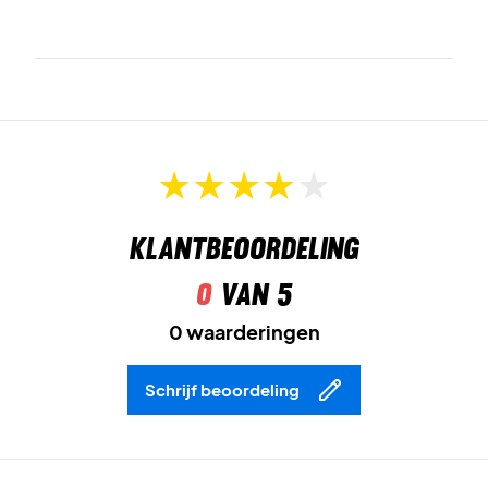
geordend.
Meerdere vakken
voor het gemakkelijk opbergen van
kleine spullen.
Exclusief design
met Coello-logo en hoogwaardige
details.
Speel in stijl zoals Coello – bestel de Head Coello Tour
Klantbeoordeling
Padel Bag L vandaag nog!
Afmetingen:
60 x 28,5 x 36,5 cm
0
van 5
Capaciteit:
40L
0 waarderingen
Schrijf beoordeling