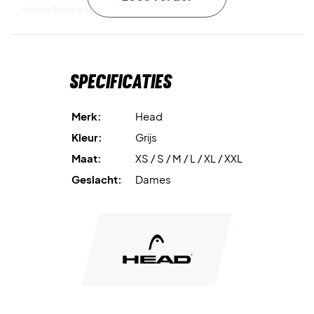
verstelbare pasvorm.
100% polyester (2/2 twill)
zorgt voor uitstekende
duurzaamheid en comfort.
Specificaties
Wicking-eigenschappen
voeren zweet snel af en houden
je droog.
Merk:
Head
Kleur:
Grijs
Ritsen bij de enkels
maken het eenvoudig om de broek
Maat:
XS / S / M / L / XL / XXL
aan en uit te trekken – zelfs met schoenen aan.
Geslacht:
Dames
Elastische tailleband met koord
biedt een veilige en
verstelbare pasvorm.
Zijzakken
zorgen voor praktische opbergruimte voor
kleine essentials.
Regular fit
garandeert een klassieke en comfortabele
pasvorm.