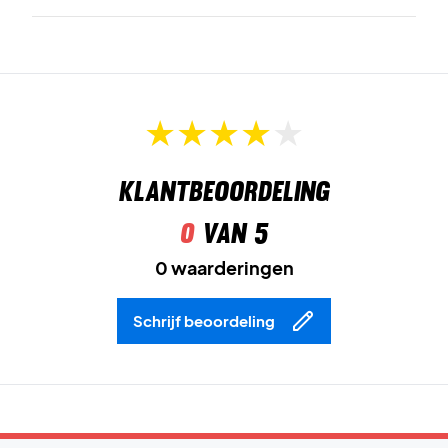
Perfect voor training en competitie – bestel Head Club
Pants Women vandaag nog!
Kleur:
Antraciet.
Klantbeoordeling
0
van 5
0 waarderingen
Schrijf beoordeling