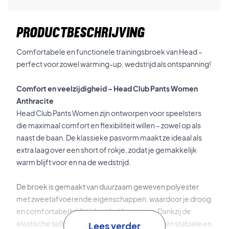
PRODUCTBESCHRIJVING
Comfortabele en functionele trainingsbroek van Head –
perfect voor zowel warming-up, wedstrijd als ontspanning!
Comfort en veelzijdigheid – Head Club Pants Women
Anthracite
Head Club Pants Women zijn ontworpen voor speelsters
die maximaal comfort en flexibiliteit willen – zowel op als
naast de baan. De klassieke pasvorm maakt ze ideaal als
extra laag over een short of rokje, zodat je gemakkelijk
warm blijft voor en na de wedstrijd.
De broek is gemaakt van duurzaam geweven polyester
met zweetafvoerende eigenschappen, waardoor je droog
en comfortabel blijft tijdens het bewegen. Dankzij de
elastische tailleband met koord heb je altijd een stabiele en
Lees verder