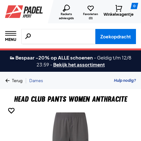
0
Winkelwagentje
Rackets
Favorieten
adviesgids
(
0
)
Zoeken naar producten, merken etc.
Zoekopdracht
MENU
👟 Bespaar -20% op ALLE schoenen
-
Geldig t/m 12/8
23:59
-
Bekijk het assortiment
|
Hulp nodig?
Terug
Dames
Head Club Pants Women Anthracite