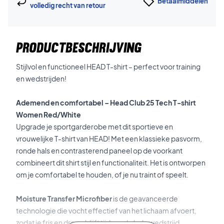
Betaalmiddelen
volledig recht van retour
PRODUCTBESCHRIJVING
Stijlvol en functioneel HEAD T-shirt – perfect voor training
en wedstrijden!
Ademend en comfortabel – Head Club 25 Tech T-shirt
Women Red/White
Upgrade je sportgarderobe met dit sportieve en
vrouwelijke T-shirt van HEAD! Met een klassieke pasvorm,
ronde hals en contrasterend paneel op de voorkant
combineert dit shirt stijl en functionaliteit. Het is ontworpen
om je comfortabel te houden, of je nu traint of speelt.
Moisture Transfer Microfiber
is de geavanceerde
technologie die vocht effectief van het lichaam afvoert,
zodat je fris en droog blijft tijdens de hele wedstrijd.