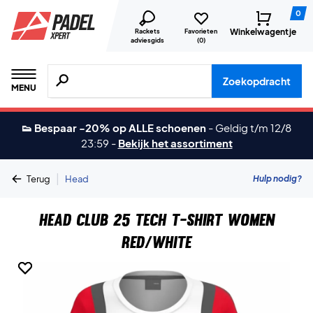
0
Winkelwagentje
Rackets
Favorieten
adviesgids
(
0
)
Zoeken naar producten, merken etc.
Zoekopdracht
MENU
👟 Bespaar -20% op ALLE schoenen
-
Geldig t/m 12/8
23:59
-
Bekijk het assortiment
|
Hulp nodig?
Terug
Head
Head Club 25 Tech T-shirt Women
Red/White