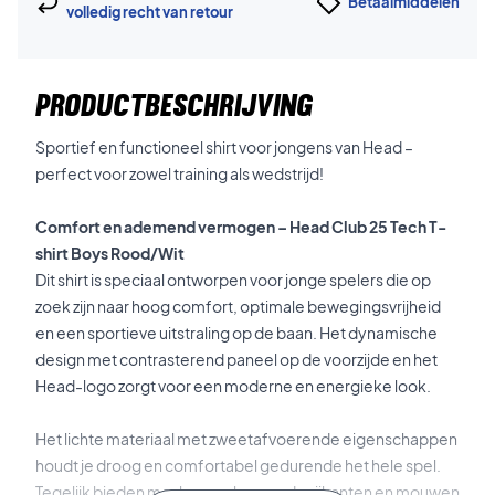
Betaalmiddelen
volledig recht van retour
PRODUCTBESCHRIJVING
Sportief en functioneel shirt voor jongens van Head –
perfect voor zowel training als wedstrijd!
Comfort en ademend vermogen – Head Club 25 Tech T-
shirt Boys Rood/Wit
Dit shirt is speciaal ontworpen voor jonge spelers die op
zoek zijn naar hoog comfort, optimale bewegingsvrijheid
en een sportieve uitstraling op de baan. Het dynamische
design met contrasterend paneel op de voorzijde en het
Head-logo zorgt voor een moderne en energieke look.
Het lichte materiaal met zweetafvoerende eigenschappen
houdt je droog en comfortabel gedurende het hele spel.
Tegelijk bieden mesh-panelen aan de zijkanten en mouwen