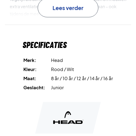
extra ventilatie, zodat jij tot het uiterste kunt gaan – ook
Lees verder
tijdens de meest intense rally’s.
100% polyester interlock
staat voor licht draagcomfort en
uitstekende duurzaamheid.
Specificaties
Moisture Transfer Microfiber
voert zweet effectief af en
zorgt voor een verkoelend effect.
Merk:
Head
Kleur:
Rood / Wit
Closed mesh-panelen
aan de zijkanten en mouwen
Maat:
8 år / 10 år / 12 år / 14 år / 16 år
bevorderen het ademend vermogen.
Geslacht:
Junior
Ronde hals
geeft een klassieke en comfortabele pasvorm.
Contrastdesign
geeft een sportieve en moderne
uitstraling.
Regular fit
garandeert optimale bewegingsvrijheid.