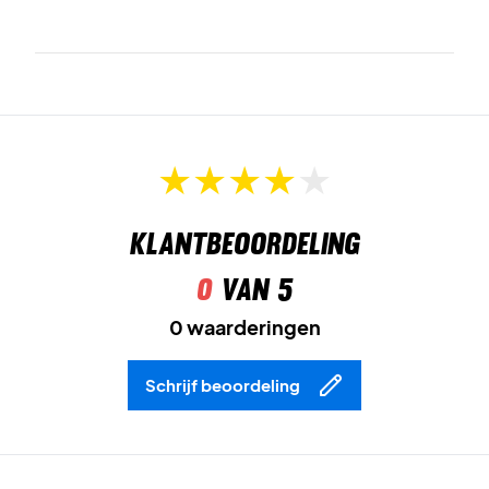
Speel met comfort en zelfvertrouwen – bestel de Head
Club 25 Tech T-shirt Boys vandaag nog!
Kleur:
Rood en wit.
Klantbeoordeling
0
van 5
0 waarderingen
Schrijf beoordeling