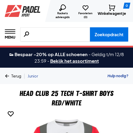
0
Winkelwagentje
Rackets
Favorieten
adviesgids
(
0
)
Zoeken naar producten, merken etc.
Zoekopdracht
MENU
👟 Bespaar -20% op ALLE schoenen
-
Geldig t/m 12/8
23:59
-
Bekijk het assortiment
|
Hulp nodig?
Terug
Junior
Head Club 25 Tech T-shirt Boys
Red/White